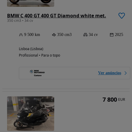
BMW C 400 GT 400 GT Diamond white met.
350 cm3 • 34 cv
9 500 km
350 cm3
34 cv
2025
Lisboa (Lisboa)
Profissional • Para o topo
Ver anúncios
7 800
EUR