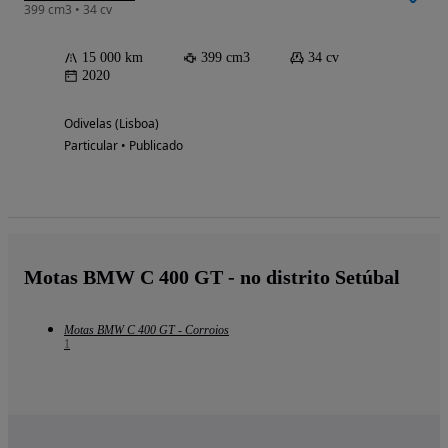
399 cm3 • 34 cv
15 000 km
399 cm3
34 cv
2020
Odivelas (Lisboa)
Particular • Publicado
Motas BMW C 400 GT - no distrito Setúbal
Motas BMW C 400 GT - Corroios
1