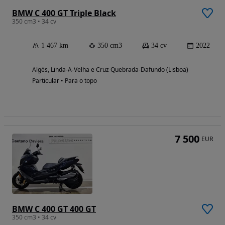
BMW C 400 GT Triple Black
350 cm3 • 34 cv
1 467 km
350 cm3
34 cv
2022
Algés, Linda-A-Velha e Cruz Quebrada-Dafundo (Lisboa)
Particular • Para o topo
7 500
EUR
BMW C 400 GT 400 GT
350 cm3 • 34 cv