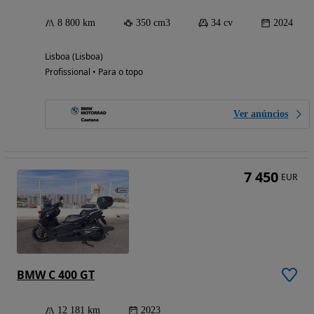
8 800 km
350 cm3
34 cv
2024
Lisboa (Lisboa)
Profissional • Para o topo
Ver anúncios
7 450
EUR
BMW C 400 GT
12 181 km
2023