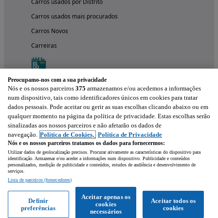
Carros usados por Distrito
Carros usados mais procurados
Carros Novos
Carreiras
Preocupamo-nos com a sua privacidade
Nós e os nossos parceiros
375
armazenamos e/ou acedemos a informações
num dispositivo, tais como identificadores únicos em cookies para tratar
dados pessoais. Pode aceitar ou gerir as suas escolhas clicando abaixo ou em
qualquer momento na página da política de privacidade. Estas escolhas serão
sinalizadas aos nossos parceiros e não afetarão os dados de
navegação.
Política de Cookies,
Política de Privacidade
Nós e os nossos parceiros tratamos os dados para fornecermos:
Experimenta a aplicação
Utilizar dados de geolocalização precisos. Procurar ativamente as características do dispositivo para
identificação. Armazenar e/ou aceder a informações num dispositivo. Publicidade e conteúdos
personalizados, medição de publicidade e conteúdos, estudos de audiência e desenvolvimento de
serviços.
Lista de parceiros (fornecedores)
Aceitar apenas os
Definir
Aceitar todos os
cookies
preferências
cookies
necessários