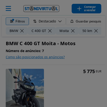
Começar
a vender
Destacado
Filtros
Guardar pesquisa
Li
BMW
C 400 GT
Moita
50 km
BMW C 400 GT Moita - Motos
Número de anúncios:
7
Como são posicionados os anúncios?
5 775
EUR