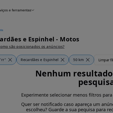
viços e ferramentas
Financiamento
Notícias e artigos
eta
ardães e Espinhel - Motos
omo são posicionados os anúncios?
"rr"
Recardães e Espinhel
50 km
Limpar fi
Nenhum resultado 
pesquis
Experimente selecionar menos filtros para
Quer ser notificado caso apareça um anúnc
escolheu? Guarde a sua pequisa para re