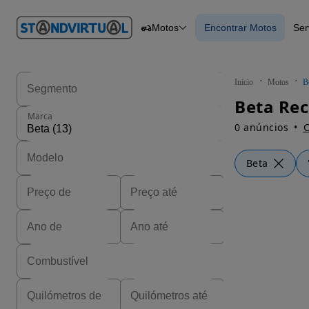
O nº 1
Motos
Encontrar Motos
Ser
em
Carros
Carros
Comerciais
Encontrar Motos
Motos
Barcos
Autocaravanas
Início
Motos
B
Pesados
Beta Rec
Marca
0 anúncios
C
Beta