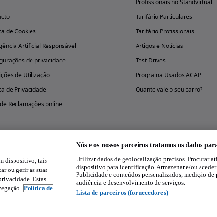
a
Profissionais no Standvirtual
acto
Tarifário Particulares
ica de Cookies
Tarifário Profissionais
igência Artificial Responsável
Artigos e Notícias
gurações de privacidade
Test Drives
ções de Utilização
Programa Usados ACAP
ica de Privacidade
Quanto vale o seu carro?
 de Reclamações online
Nós e os nossos parceiros tratamos os dados par
Utilizar dados de geolocalização precisos. Procurar at
dispositivo, tais
Experimenta a aplicação
dispositivo para identificação. Armazenar e/ou aceder
ar ou gerir as suas
Publicidade e conteúdos personalizados, medição de 
rivacidade. Estas
audiência e desenvolvimento de serviços.
avegação.
Política de
Lista de parceiros (fornecedores)