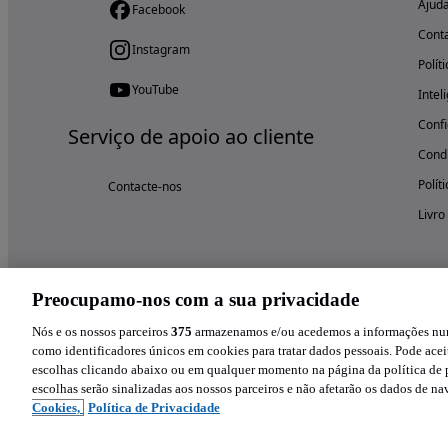
Ajud
Facebook
Cont
Instagram
Polít
YouTube
Intel
Confi
Serviço de apoio ao cliente
Condi
Polít
Contacte-nos
Livro
Preocupamo-nos com a sua privacidade
Nós e os nossos parceiros
375
armazenamos e/ou acedemos a informações num 
como identificadores únicos em cookies para tratar dados pessoais. Pode aceit
escolhas clicando abaixo ou em qualquer momento na página da política de p
escolhas serão sinalizadas aos nossos parceiros e não afetarão os dados de n
Cookies,
Política de Privacidade