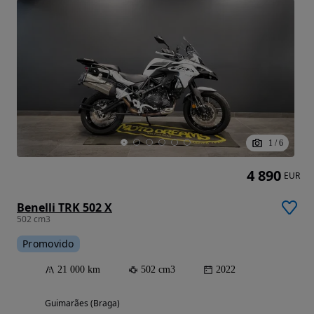
1
/
6
4 890
EUR
Benelli TRK 502 X
502 cm3
Promovido
21 000 km
502 cm3
2022
Guimarães (Braga)