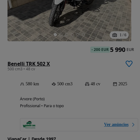
1
/
6
5 990
-
200 EUR
EUR
Benelli TRK 502 X
500 cm3 • 48 cv
580 km
500 cm3
48 cv
2025
Árvore (Porto)
Profissional • Para o topo
Ver anúncios
VianaCar | Desde 1997