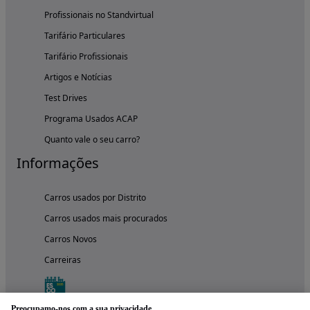
Profissionais no Standvirtual
Tarifário Particulares
Tarifário Profissionais
Artigos e Notícias
Test Drives
Programa Usados ACAP
Quanto vale o seu carro?
Informações
Carros usados por Distrito
Carros usados mais procurados
Carros Novos
Carreiras
Preocupamo-nos com a sua privacidade