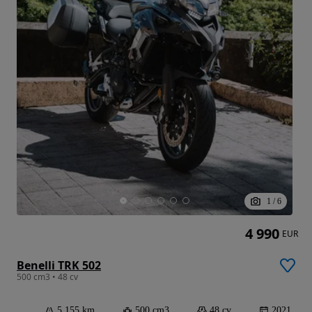
1
/
6
4 990
EUR
Benelli TRK 502
500 cm3 • 48 cv
5 155 km
500 cm3
48 cv
2021