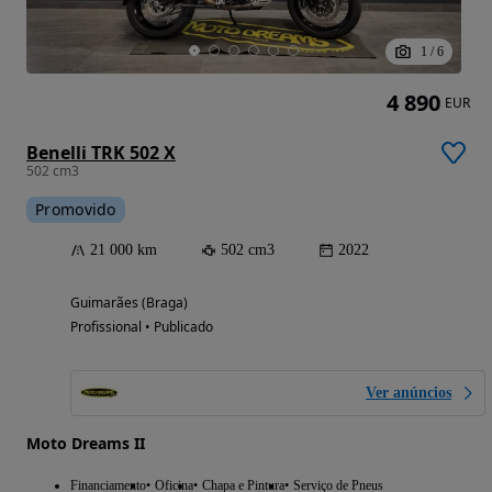
1
/
6
4 890
EUR
Benelli TRK 502 X
502 cm3
Promovido
21 000 km
502 cm3
2022
Guimarães (Braga)
Profissional • Publicado
Ver anúncios
Moto Dreams II
Financiamento
Oficina
Chapa e Pintura
Serviço de Pneus