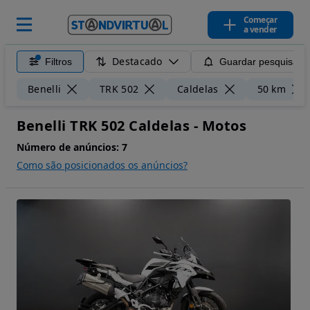
Começar
a vender
Destacado
Filtros
Guardar pesquisa
Benelli
TRK 502
Caldelas
50 km
Benelli TRK 502 Caldelas - Motos
Número de anúncios:
7
Como são posicionados os anúncios?