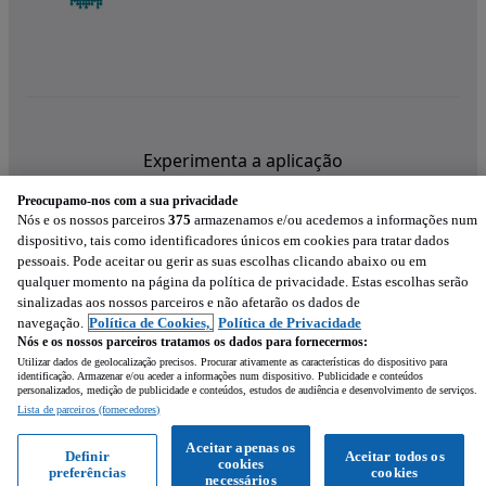
Experimenta a aplicação
Preocupamo-nos com a sua privacidade
Nós e os nossos parceiros
375
armazenamos e/ou acedemos a informações num
dispositivo, tais como identificadores únicos em cookies para tratar dados
pessoais. Pode aceitar ou gerir as suas escolhas clicando abaixo ou em
qualquer momento na página da política de privacidade. Estas escolhas serão
sinalizadas aos nossos parceiros e não afetarão os dados de
navegação.
Política de Cookies,
Política de Privacidade
Nós e os nossos parceiros tratamos os dados para fornecermos:
Utilizar dados de geolocalização precisos. Procurar ativamente as características do dispositivo para
identificação. Armazenar e/ou aceder a informações num dispositivo. Publicidade e conteúdos
personalizados, medição de publicidade e conteúdos, estudos de audiência e desenvolvimento de serviços.
Lista de parceiros (fornecedores)
Mensagem
Aceitar apenas os
Definir
Aceitar todos os
cookies
preferências
cookies
Ligar
WhatsApp
necessários