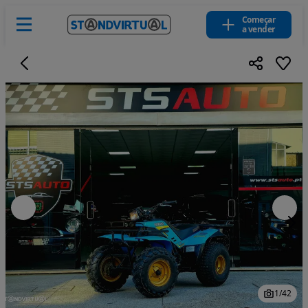
Começar
a vender
1
/
42