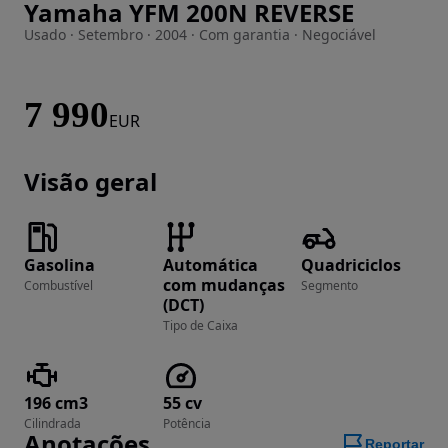
Yamaha YFM 200N REVERSE
Imagem 1 de 42
Usado · Setembro · 2004 · Com garantia · Negociável
7 990
EUR
Visão geral
Gasolina
Automática
Quadriciclos
com mudanças
Combustível
Segmento
(DCT)
Tipo de Caixa
196 cm3
55 cv
Cilindrada
Potência
Anotações
Reportar