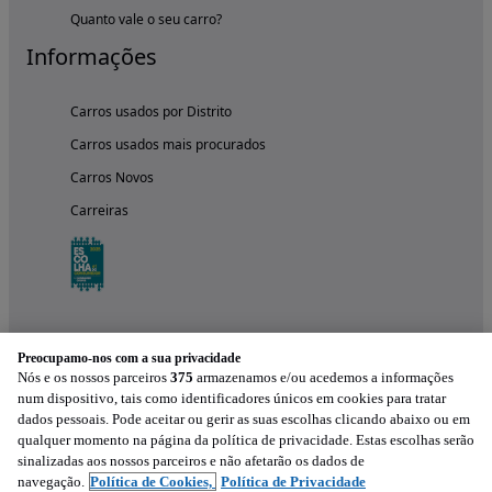
Quanto vale o seu carro?
Informações
Carros usados por Distrito
Carros usados mais procurados
Carros Novos
Carreiras
Preocupamo-nos com a sua privacidade
Nós e os nossos parceiros
375
armazenamos e/ou acedemos a informações
num dispositivo, tais como identificadores únicos em cookies para tratar
dados pessoais. Pode aceitar ou gerir as suas escolhas clicando abaixo ou em
qualquer momento na página da política de privacidade. Estas escolhas serão
Experimenta a aplicação
sinalizadas aos nossos parceiros e não afetarão os dados de
navegação.
Política de Cookies,
Política de Privacidade