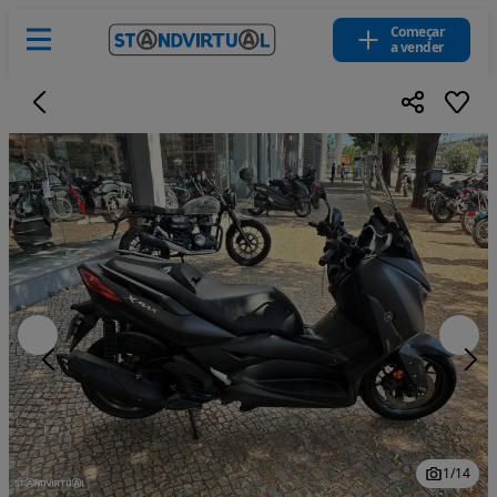
Começar
a vender
1
/
14