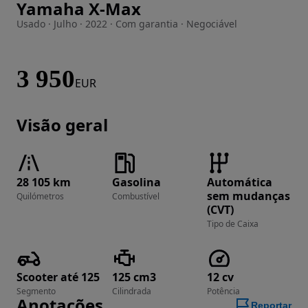
Yamaha X-Max
Imagem 1 de 14
Usado · Julho · 2022 · Com garantia · Negociável
3 950
EUR
Visão geral
28 105 km
Gasolina
Automática
sem mudanças
Quilómetros
Combustível
(CVT)
Tipo de Caixa
Scooter até 125
125 cm3
12 cv
Segmento
Cilindrada
Potência
Anotações
Reportar