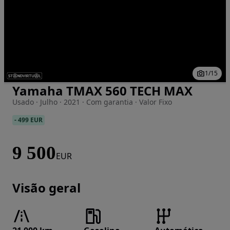
1
/
15
Yamaha TMAX 560 TECH MAX
Imagem 1 de 15
Usado · Julho · 2021 · Com garantia · Valor Fixo
-
499 EUR
9 500
EUR
Visão geral