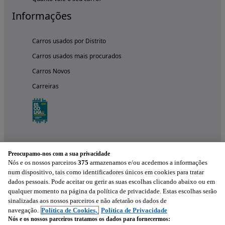
Informações
Carros usados por Distrito
Carros usados mais procurados
Carros Novos
Carreiras
Preocupamo-nos com a sua privacidade
Nós e os nossos parceiros
375
armazenamos e/ou acedemos a informações
num dispositivo, tais como identificadores únicos em cookies para tratar
dados pessoais. Pode aceitar ou gerir as suas escolhas clicando abaixo ou em
qualquer momento na página da política de privacidade. Estas escolhas serão
Experimenta a aplicação
sinalizadas aos nossos parceiros e não afetarão os dados de
navegação.
Política de Cookies,
Política de Privacidade
Nós e os nossos parceiros tratamos os dados para fornecermos: