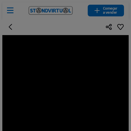
Começar
a vender