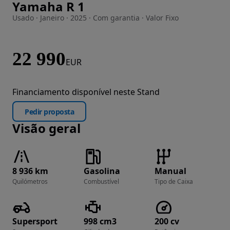
Yamaha R 1
Imagem 1 de 19
Usado · Janeiro · 2025 · Com garantia · Valor Fixo
22 990
EUR
Financiamento disponível neste Stand
Pedir proposta
Visão geral
8 936 km
Gasolina
Manual
Quilómetros
Combustível
Tipo de Caixa
Supersport
998 cm3
200 cv