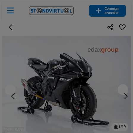
Começar
a vender
1
/
19