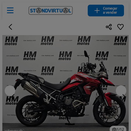
Começar
a vender
1
/
12