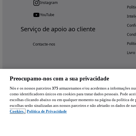
Instagram
Polít
YouTube
Intel
Confi
Serviço de apoio ao cliente
Condi
Polít
Contacte-nos
Livro
Preocupamo-nos com a sua privacidade
Nós e os nossos parceiros
375
armazenamos e/ou acedemos a informações num 
como identificadores únicos em cookies para tratar dados pessoais. Pode aceit
escolhas clicando abaixo ou em qualquer momento na página da política de p
escolhas serão sinalizadas aos nossos parceiros e não afetarão os dados de n
Cookies,
Política de Privacidade