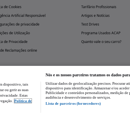
ica de Cookies
Tarifário Profissionais
igência Artificial Responsável
Artigos e Notícias
gurações de privacidade
Test Drives
ções de Utilização
Programa Usados ACAP
ica de Privacidade
Quanto vale o seu carro?
 de Reclamações online
Nós e os nossos parceiros tratamos os dados par
Utilizar dados de geolocalização precisos. Procurar at
dispositivo, tais
Experimenta a aplicação
dispositivo para identificação. Armazenar e/ou aceder
ar ou gerir as suas
Publicidade e conteúdos personalizados, medição de 
rivacidade. Estas
audiência e desenvolvimento de serviços.
avegação.
Política de
Lista de parceiros (fornecedores)