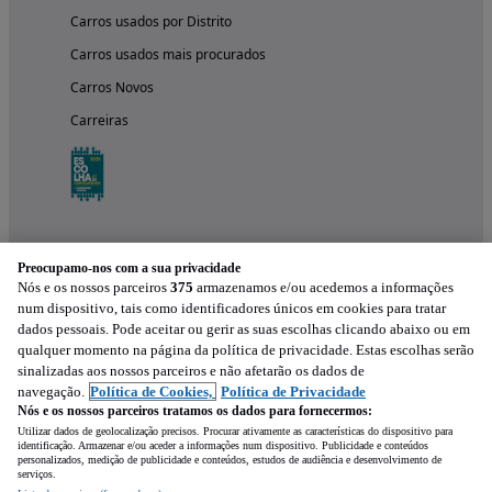
Carros usados por Distrito
Carros usados mais procurados
Carros Novos
Carreiras
Preocupamo-nos com a sua privacidade
Nós e os nossos parceiros
375
armazenamos e/ou acedemos a informações
num dispositivo, tais como identificadores únicos em cookies para tratar
dados pessoais. Pode aceitar ou gerir as suas escolhas clicando abaixo ou em
qualquer momento na página da política de privacidade. Estas escolhas serão
Experimenta a aplicação
sinalizadas aos nossos parceiros e não afetarão os dados de
navegação.
Política de Cookies,
Política de Privacidade
Nós e os nossos parceiros tratamos os dados para fornecermos:
Utilizar dados de geolocalização precisos. Procurar ativamente as características do dispositivo para
identificação. Armazenar e/ou aceder a informações num dispositivo. Publicidade e conteúdos
personalizados, medição de publicidade e conteúdos, estudos de audiência e desenvolvimento de
serviços.