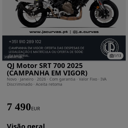
1
/
13
QJ Motor SRT 700 2025
Imagem 1 de 13
(CAMPANHA EM VIGOR)
Novo · Janeiro · 2026 · Com garantia · Valor Fixo · IVA
Discriminado · Aceita retoma
7 490
EUR
Visão geral