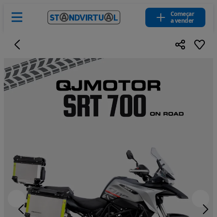
Começar
a vender