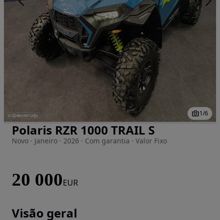
1
/
6
Polaris RZR 1000 TRAIL S
Imagem 1 de 6
Novo · Janeiro · 2026 · Com garantia · Valor Fixo
20 000
EUR
Visão geral