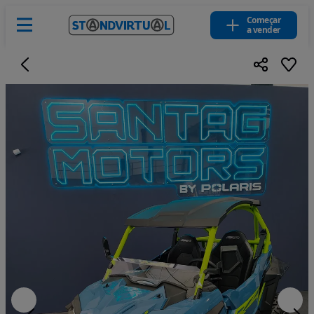
Começar
a vender