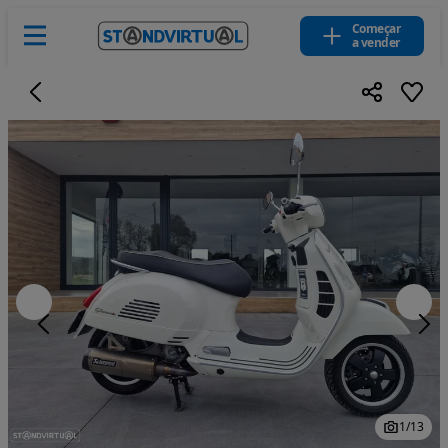
Começar
a vender
1
/
13