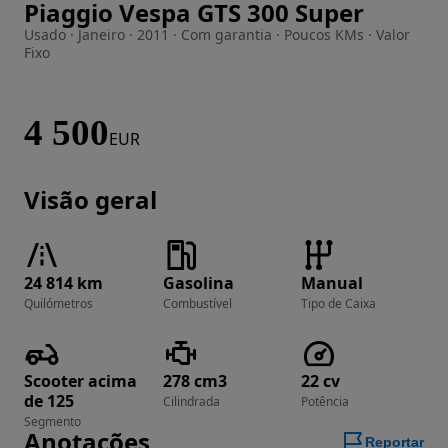
Piaggio Vespa GTS 300 Super
Imagem 1 de 13
Usado · Janeiro · 2011 · Com garantia · Poucos KMs · Valor
Fixo
4 500
EUR
Visão geral
24 814 km
Gasolina
Manual
Quilómetros
Combustível
Tipo de Caixa
Scooter acima
278 cm3
22 cv
de 125
Cilindrada
Potência
Segmento
Anotações
Reportar