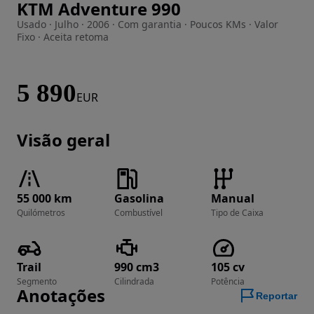
KTM Adventure 990
Imagem 1 de 12
Usado · Julho · 2006 · Com garantia · Poucos KMs · Valor
Fixo · Aceita retoma
5 890
EUR
Visão geral
55 000 km
Gasolina
Manual
Quilómetros
Combustível
Tipo de Caixa
Trail
990 cm3
105 cv
Segmento
Cilindrada
Potência
Anotações
Reportar