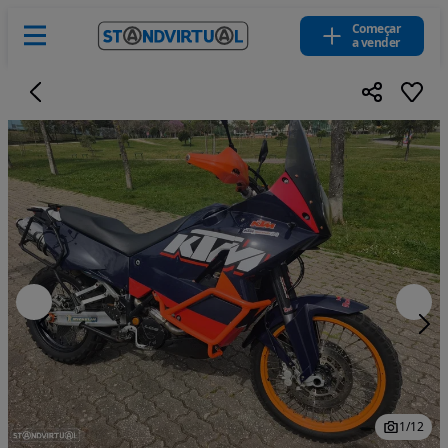
Começar
a vender
1
/
12