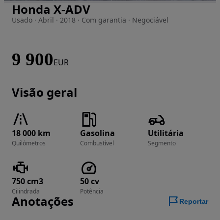
Honda X-ADV
Imagem 1 de 8
Usado · Abril · 2018 · Com garantia · Negociável
9 900
EUR
Visão geral
18 000 km
Gasolina
Utilitária
Quilómetros
Combustível
Segmento
750 cm3
50 cv
Cilindrada
Potência
Anotações
Reportar