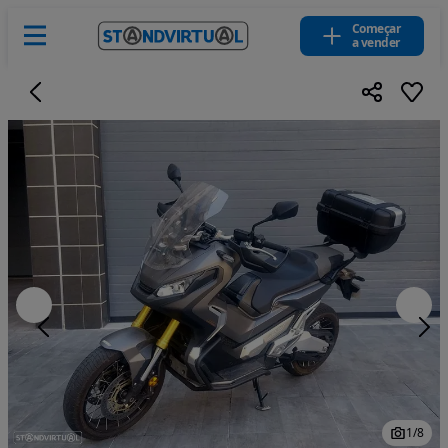
Começar
a vender
1
/
8