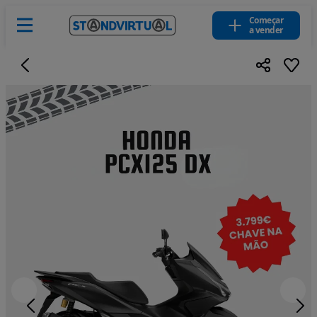
Começar
a vender