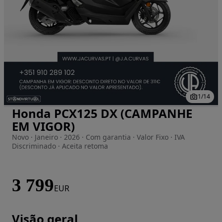
1
/
14
Honda PCX125 DX (CAMPANHE
Imagem 1 de 14
EM VIGOR)
Novo · Janeiro · 2026 · Com garantia · Valor Fixo · IVA
Discriminado · Aceita retoma
3 799
EUR
Visão geral