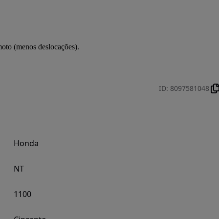
moto (menos deslocações).
ID
:
8097581048
Honda
NT
1100