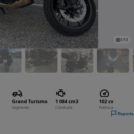
1
/
13
Grand Turismo
1 084 cm3
102 cv
Segmento
Cilindrada
Potência
Reporta