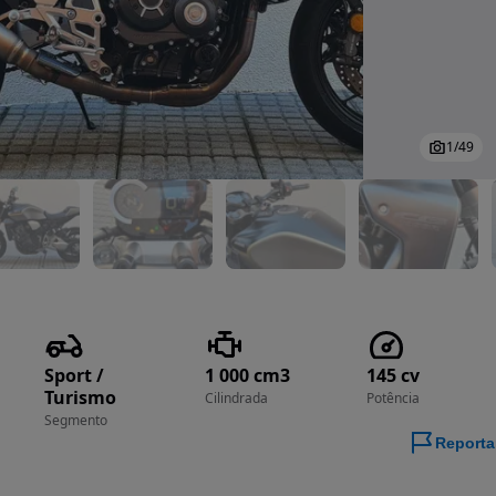
1
/
49
Sport /
1 000 cm3
145 cv
Turismo
Cilindrada
Potência
Segmento
Reporta