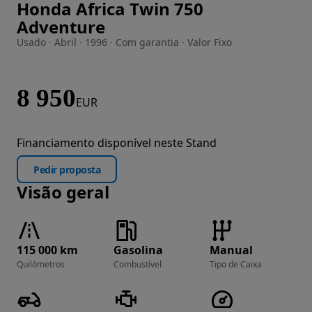
Honda Africa Twin 750
Imagem 1 de 39
Adventure
Usado · Abril · 1996 · Com garantia · Valor Fixo
8 950
EUR
Financiamento disponível neste Stand
Pedir proposta
Visão geral
115 000 km
Gasolina
Manual
Quilómetros
Combustível
Tipo de Caixa