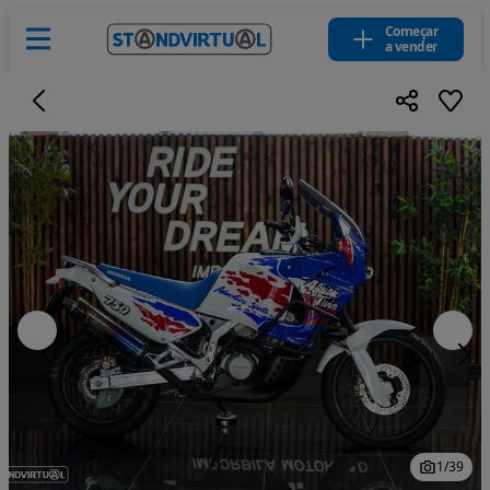
Começar
a vender
1
/
39