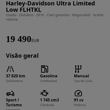
Harley-Davidson Ultra Limited
Imagem 1 de 17
Low FLHTKL
Usado · Outubro · 2016 · Com garantia · Negociável · Aceita
retoma
19 490
EUR
Visão geral
37 820 km
Gasolina
Manual
Quilómetros
Combustível
Tipo de Caixa
Sport /
1 745 cm3
91 cv
Turismo
Cilindrada
Potência
Segmento