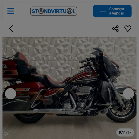
Começar
a vender
1
/
17