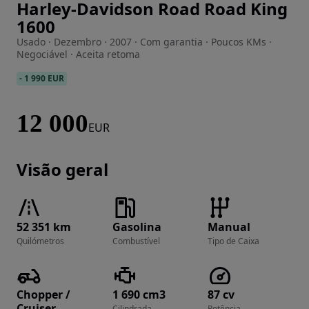
Harley-Davidson Road Road King
Imagem 1 de 8
1600
Usado · Dezembro · 2007 · Com garantia · Poucos KMs ·
Negociável · Aceita retoma
-
1 990 EUR
12 000
EUR
Visão geral
52 351 km
Gasolina
Manual
Quilómetros
Combustível
Tipo de Caixa
Chopper /
1 690 cm3
87 cv
Cruiser
Cilindrada
Potência