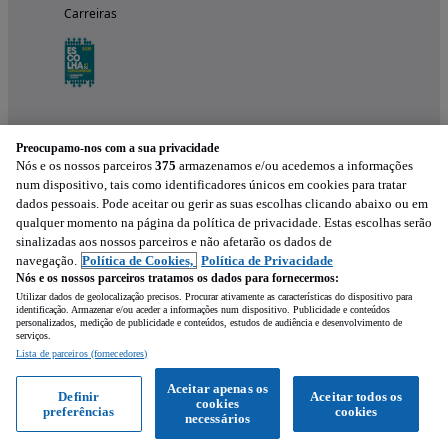
Carreiras
Preocupamo-nos com a sua privacidade
Nós e os nossos parceiros
375
armazenamos e/ou acedemos a informações
num dispositivo, tais como identificadores únicos em cookies para tratar
dados pessoais. Pode aceitar ou gerir as suas escolhas clicando abaixo ou em
qualquer momento na página da política de privacidade. Estas escolhas serão
Experimenta a aplicação
sinalizadas aos nossos parceiros e não afetarão os dados de
navegação.
Política de Cookies,
Política de Privacidade
Nós e os nossos parceiros tratamos os dados para fornecermos:
Utilizar dados de geolocalização precisos. Procurar ativamente as características do dispositivo para
identificação. Armazenar e/ou aceder a informações num dispositivo. Publicidade e conteúdos
personalizados, medição de publicidade e conteúdos, estudos de audiência e desenvolvimento de
serviços.
Lista de parceiros (fornecedores)
Mensagem
Aceitar apenas os
Definir
Aceitar todos os
cookies
preferências
cookies
Ligar
WhatsApp
necessários