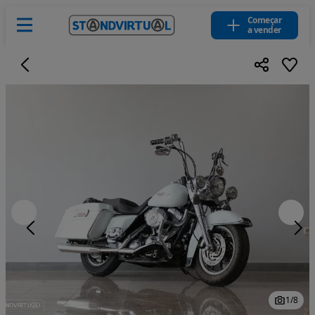
Começar
a vender
1
/
8