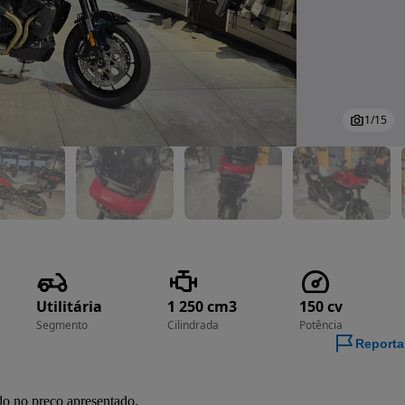
1
/
15
Utilitária
1 250 cm3
150 cv
Segmento
Cilindrada
Potência
Reporta
do no preço apresentado.