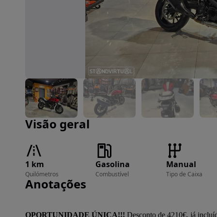
Imagem 1 de 15
Visão geral
1 km
Gasolina
Manual
Quilómetros
Combustível
Tipo de Caixa
Anotações
OPORTUNIDADE ÚNICA!!!
 Desconto de 4210€, já incluí