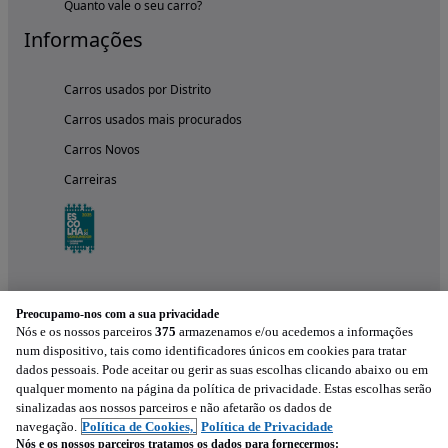
Quanto vale o seu carro?
Informações
Carros usados por Distrito
Carros usados mais procurados
Carros Novos
Carreiras
Preocupamo-nos com a sua privacidade
Nós e os nossos parceiros
375
armazenamos e/ou acedemos a informações
num dispositivo, tais como identificadores únicos em cookies para tratar
dados pessoais. Pode aceitar ou gerir as suas escolhas clicando abaixo ou em
qualquer momento na página da política de privacidade. Estas escolhas serão
Experimenta a aplicação
sinalizadas aos nossos parceiros e não afetarão os dados de
navegação.
Política de Cookies,
Política de Privacidade
Nós e os nossos parceiros tratamos os dados para fornecermos: