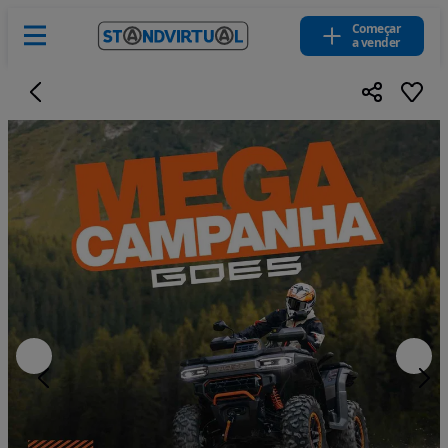
Começar
a vender