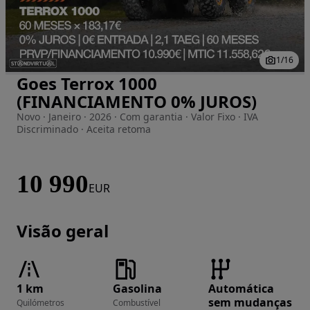
1
/
16
Goes Terrox 1000
Imagem 1 de 16
(FINANCIAMENTO 0% JUROS)
Novo · Janeiro · 2026 · Com garantia · Valor Fixo · IVA
Discriminado · Aceita retoma
10 990
EUR
Visão geral
1 km
Gasolina
Automática
sem mudanças
Quilómetros
Combustível