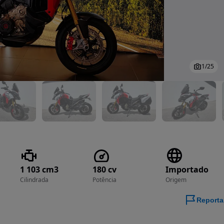
1
/
25
1 103 cm3
180 cv
Importado
Cilindrada
Potência
Origem
Reporta