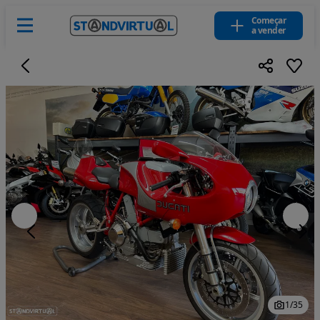
Começar
a vender
1
/
35