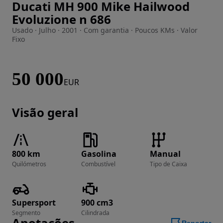
Ducati MH 900 Mike Hailwood
Imagem 1 de 35
Evoluzione n 686
Usado · Julho · 2001 · Com garantia · Poucos KMs · Valor
Fixo
50 000
EUR
Visão geral
800 km
Gasolina
Manual
Quilómetros
Combustível
Tipo de Caixa
Supersport
900 cm3
Segmento
Cilindrada
Anotações