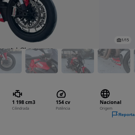
1
/
15
1 198 cm3
154 cv
Nacional
Cilindrada
Potência
Origem
Reporta