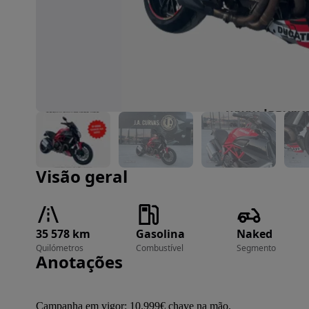
Imagem 1 de 15
Visão geral
35 578 km
Gasolina
Naked
Quilómetros
Combustível
Segmento
Anotações
Campanha em vigor: 10.999€ chave na mão.