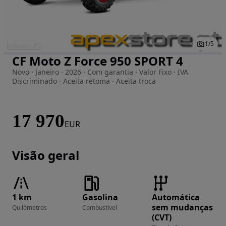
1
/
5
CF Moto Z Force 950 SPORT 4
Imagem 1 de 5
Novo · Janeiro · 2026 · Com garantia · Valor Fixo · IVA
Discriminado · Aceita retoma · Aceita troca
17 970
EUR
Visão geral
1 km
Gasolina
Automática
sem mudanças
Quilómetros
Combustível
(CVT)