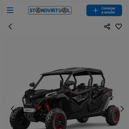
Começar
a vender