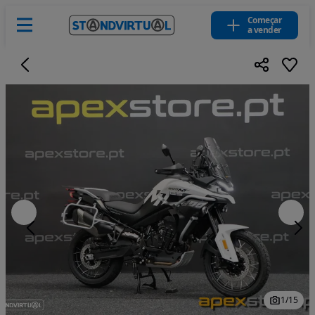
Começar
a vender
1
/
15