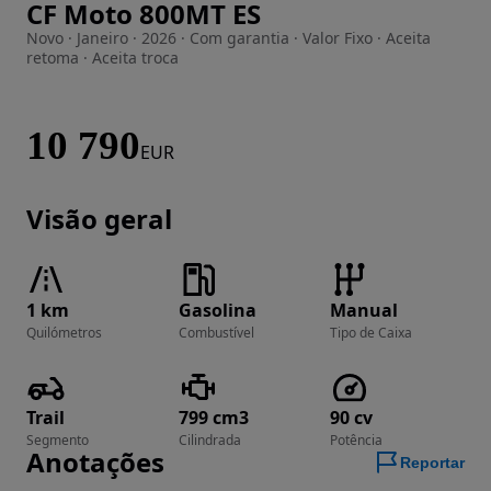
CF Moto 800MT ES
Imagem 1 de 15
Novo · Janeiro · 2026 · Com garantia · Valor Fixo · Aceita
retoma · Aceita troca
10 790
EUR
Visão geral
1 km
Gasolina
Manual
Quilómetros
Combustível
Tipo de Caixa
Trail
799 cm3
90 cv
Segmento
Cilindrada
Potência
Anotações
Reportar