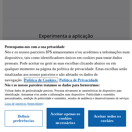
Experimenta a aplicação
Preocupamo-nos com a sua privacidade
Nós e os nossos parceiros
375
armazenamos e/ou acedemos a informações num
dispositivo, tais como identificadores únicos em cookies para tratar dados
pessoais. Pode aceitar ou gerir as suas escolhas clicando abaixo ou em
qualquer momento na página da política de privacidade. Estas escolhas serão
sinalizadas aos nossos parceiros e não afetarão os dados de
navegação.
Política de Cookies,
Política de Privacidade
Nós e os nossos parceiros tratamos os dados para fornecermos:
Utilizar dados de geolocalização precisos. Procurar ativamente as características do dispositivo para
identificação. Armazenar e/ou aceder a informações num dispositivo. Publicidade e conteúdos
personalizados, medição de publicidade e conteúdos, estudos de audiência e desenvolvimento de serviços.
Lista de parceiros (fornecedores)
Mensagem
Aceitar apenas os
Definir
Aceitar todos os
cookies
preferências
cookies
Ligar
WhatsApp
necessários