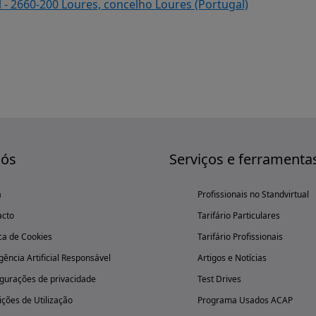
 - 2660-200 Loures, concelho Loures (Portugal)
nós
Serviços e ferramenta
a
Profissionais no Standvirtual
acto
Tarifário Particulares
ica de Cookies
Tarifário Profissionais
igência Artificial Responsável
Artigos e Notícias
gurações de privacidade
Test Drives
ções de Utilização
Programa Usados ACAP