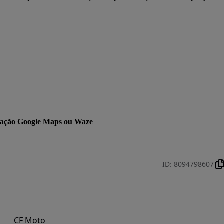
licação Google Maps ou Waze
ID
:
8094798607
CF Moto