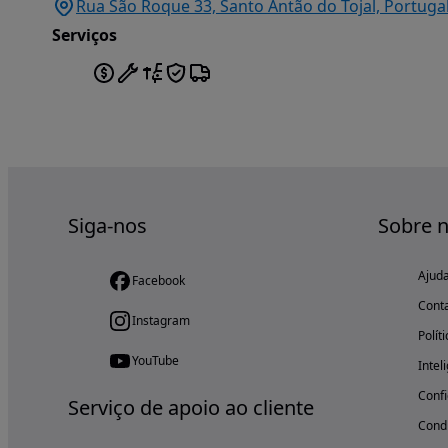
Rua São Roque 33, Santo Antão do Tojal, Portugal
Serviços
Siga-nos
Sobre 
Ajud
Facebook
Cont
Instagram
Polít
YouTube
Intel
Confi
Serviço de apoio ao cliente
Condi