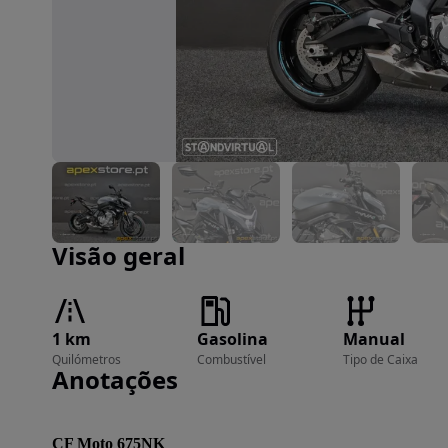
Imagem 1 de 16
Visão geral
1 km
Gasolina
Manual
Quilómetros
Combustível
Tipo de Caixa
Anotações
CF Moto 675NK