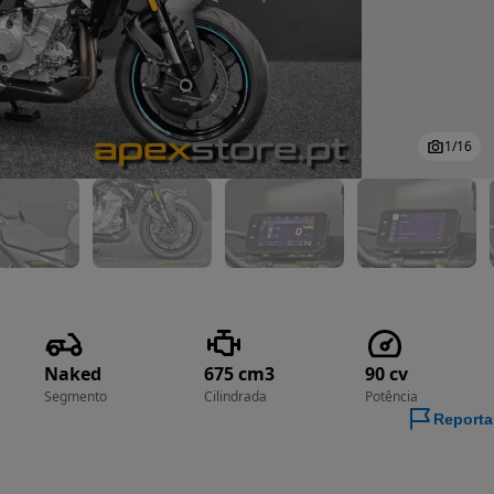
1
/
16
Naked
675 cm3
90 cv
Segmento
Cilindrada
Potência
Reporta