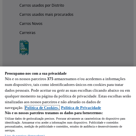
Carros usados por Distrito
Carros usados mais procurados
Carros Novos
Carreiras
Preocupamo-nos com a sua privacidade
Nós e os nossos parceiros
375
armazenamos e/ou acedemos a informações
num dispositivo, tais como identificadores únicos em cookies para tratar
dados pessoais. Pode aceitar ou gerir as suas escolhas clicando abaixo ou em
qualquer momento na página da política de privacidade. Estas escolhas serão
Experimenta a aplicação
sinalizadas aos nossos parceiros e não afetarão os dados de
navegação.
Política de Cookies,
Política de Privacidade
Nós e os nossos parceiros tratamos os dados para fornecermos:
Utilizar dados de geolocalização precisos. Procurar ativamente as características do dispositivo para
identificação. Armazenar e/ou aceder a informações num dispositivo. Publicidade e conteúdos
personalizados, medição de publicidade e conteúdos, estudos de audiência e desenvolvimento de
serviços.
Lista de parceiros (fornecedores)