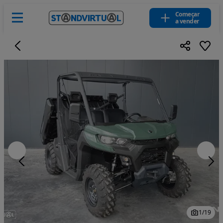
Começar
a vender
1
/
19