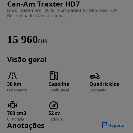
Can-Am Traxter HD7
Imagem 1 de 19
Novo · Dezembro · 2026 · Com garantia · Valor Fixo · IVA
Discriminado · Aceita retoma
15 960
EUR
Visão geral
30 km
Gasolina
Quadriciclos
Quilómetros
Combustível
Segmento
700 cm3
52 cv
Cilindrada
Potência
Anotações
Reportar