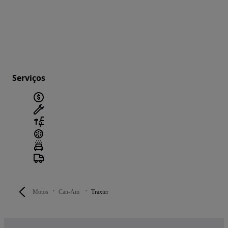
Serviços
Motos
Can-Am
Traxter