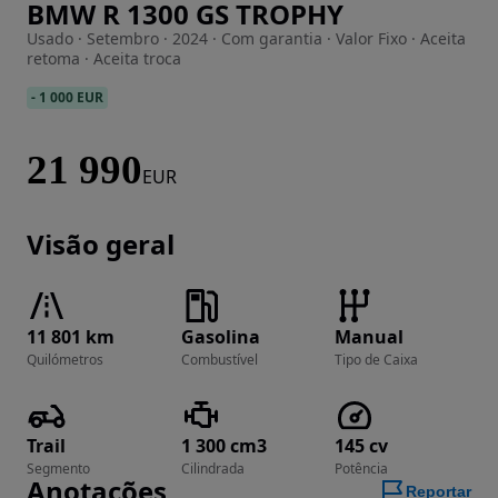
BMW R 1300 GS TROPHY
Imagem 1 de 10
Usado · Setembro · 2024 · Com garantia · Valor Fixo · Aceita
retoma · Aceita troca
-
1 000 EUR
21 990
EUR
Visão geral
11 801 km
Gasolina
Manual
Quilómetros
Combustível
Tipo de Caixa
Trail
1 300 cm3
145 cv
Segmento
Cilindrada
Potência
Anotações
Reportar