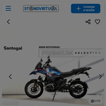
Começar
a vender
1
/
10