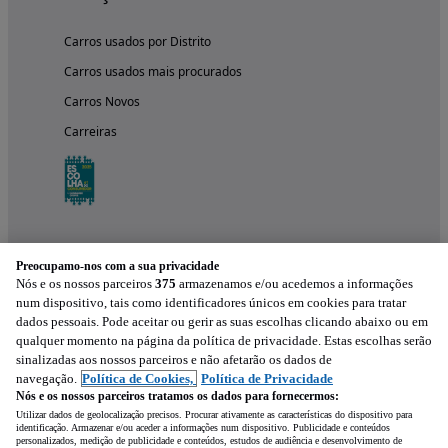
Carros usados por Distrito
Carros usados mais procurados
Carros Novos
Carreiras
Preocupamo-nos com a sua privacidade
Nós e os nossos parceiros
375
armazenamos e/ou acedemos a informações
num dispositivo, tais como identificadores únicos em cookies para tratar
dados pessoais. Pode aceitar ou gerir as suas escolhas clicando abaixo ou em
qualquer momento na página da política de privacidade. Estas escolhas serão
Experimenta a aplicação
sinalizadas aos nossos parceiros e não afetarão os dados de
navegação.
Política de Cookies,
Política de Privacidade
Nós e os nossos parceiros tratamos os dados para fornecermos:
Utilizar dados de geolocalização precisos. Procurar ativamente as características do dispositivo para
identificação. Armazenar e/ou aceder a informações num dispositivo. Publicidade e conteúdos
personalizados, medição de publicidade e conteúdos, estudos de audiência e desenvolvimento de