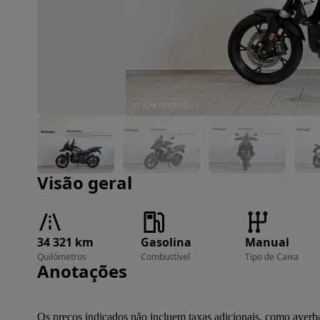
Imagem 1 de 9
Visão geral
34 321 km
Gasolina
Manual
Quilómetros
Combustível
Tipo de Caixa
Anotações
Os preços indicados não incluem taxas adicionais, como averb