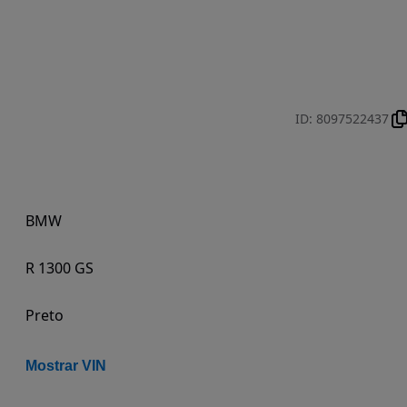
ID
:
8097522437
BMW
R 1300 GS
Preto
Mostrar VIN