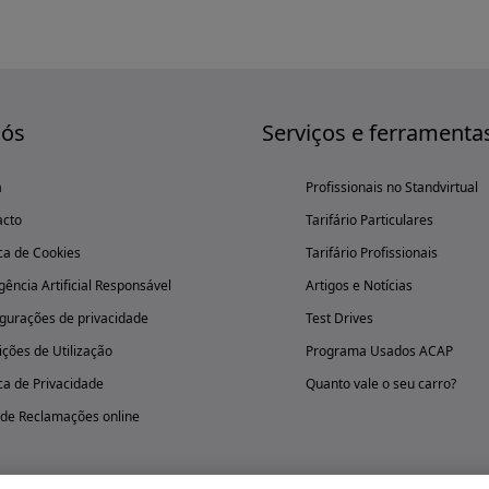
nós
Serviços e ferramenta
a
Profissionais no Standvirtual
acto
Tarifário Particulares
ica de Cookies
Tarifário Profissionais
igência Artificial Responsável
Artigos e Notícias
gurações de privacidade
Test Drives
ções de Utilização
Programa Usados ACAP
ica de Privacidade
Quanto vale o seu carro?
 de Reclamações online