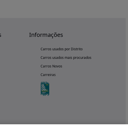
s
Informações
Carros usados por Distrito
Carros usados mais procurados
Carros Novos
Carreiras