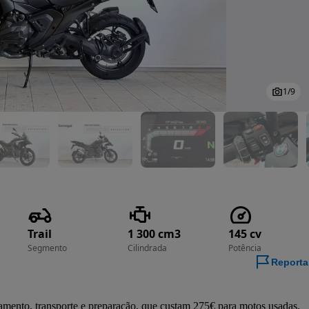
1
/
9
Trail
1 300 cm3
145 cv
Segmento
Cilindrada
Potência
Reporta
amento, transporte e preparação, que custam 275€ para motos usadas.