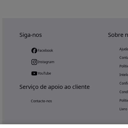
Siga-nos
Sobre 
Ajud
Facebook
Cont
Instagram
Polít
YouTube
Intel
Confi
Serviço de apoio ao cliente
Condi
Polít
Contacte-nos
Livro