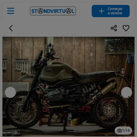
Começar
a vender
1
/
14