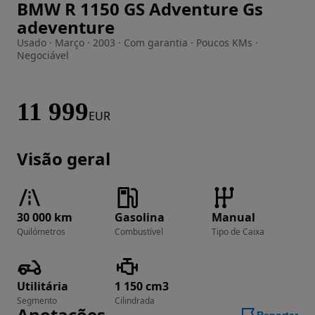
BMW R 1150 GS Adventure Gs
Imagem 1 de 14
adeventure
Usado · Março · 2003 · Com garantia · Poucos KMs ·
Negociável
11 999
EUR
Visão geral
30 000 km
Gasolina
Manual
Quilómetros
Combustível
Tipo de Caixa
Utilitária
1 150 cm3
Segmento
Cilindrada
Anotações