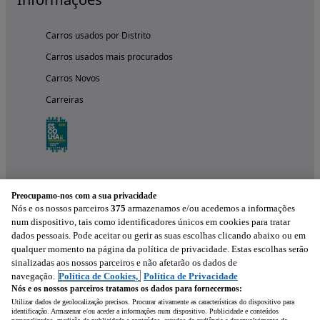
Carros usados por Distrito
Carros usados mais procurados
Carros Novos
Carreiras
Preocupamo-nos com a sua privacidade
Nós e os nossos parceiros
375
armazenamos e/ou acedemos a informações
num dispositivo, tais como identificadores únicos em cookies para tratar
dados pessoais. Pode aceitar ou gerir as suas escolhas clicando abaixo ou em
qualquer momento na página da política de privacidade. Estas escolhas serão
Experimenta a aplicação
sinalizadas aos nossos parceiros e não afetarão os dados de
navegação.
Política de Cookies,
Política de Privacidade
Nós e os nossos parceiros tratamos os dados para fornecermos:
Utilizar dados de geolocalização precisos. Procurar ativamente as características do dispositivo para
identificação. Armazenar e/ou aceder a informações num dispositivo. Publicidade e conteúdos