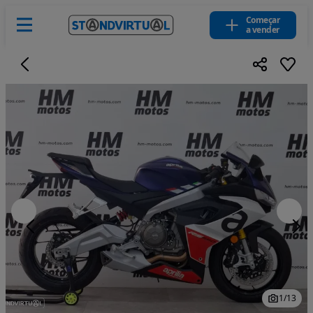
Começar
a vender
1
/
13