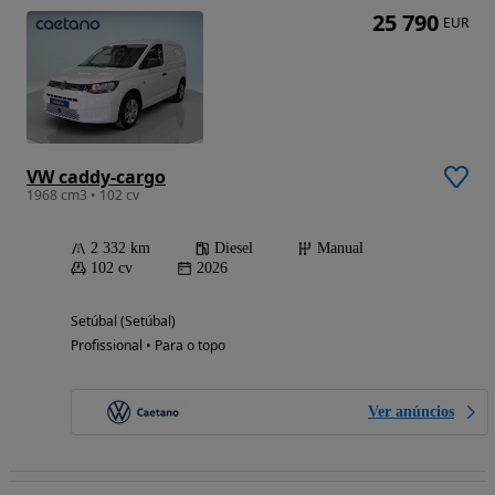
25 790
EUR
VW caddy-cargo
1968 cm3 • 102 cv
2 332 km
Diesel
Manual
102 cv
2026
Setúbal (Setúbal)
Profissional • Para o topo
Ver anúncios