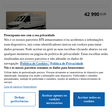
42 990
EUR
Preocupamo-nos com a sua privacidade
Nós e os nossos parceiros
375
armazenamos e/ou acedemos a informações
num dispositivo, tais como identificadores únicos em cookies para tratar
VW Crafter 35 Cargo L4H3
dados pessoais. Pode aceitar ou gerir as suas escolhas clicando abaixo ou em
1968 cm3 • 177 cv
qualquer momento na página da política de privacidade. Estas escolhas serão
sinalizadas aos nossos parceiros e não afetarão os dados de
navegação.
Política de Cookies,
Política de Privacidade
10 km
Diesel
Manual
177 cv
Nós e os nossos parceiros tratamos os dados para fornecermos:
2026
Utilizar dados de geolocalização precisos. Procurar ativamente as características do dispositivo para
identificação. Armazenar e/ou aceder a informações num dispositivo. Publicidade e conteúdos
personalizados, medição de publicidade e conteúdos, estudos de audiência e desenvolvimento de
Torres Vedras (Lisboa)
serviços.
Profissional • Para o topo
Lista de parceiros (fornecedores)
Aceitar apenas os
Definir
Aceitar todos os
cookies
preferências
cookies
Ver anúncios
necessários