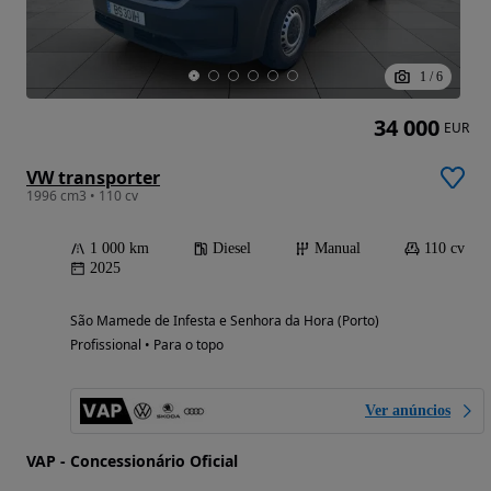
1
/
6
34 000
EUR
VW transporter
1996 cm3 • 110 cv
1 000 km
Diesel
Manual
110 cv
2025
São Mamede de Infesta e Senhora da Hora (Porto)
Profissional • Para o topo
Ver anúncios
VAP - Concessionário Oficial