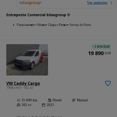
Ver anúncios
Entreposto Comercial Edaxgroup ®
Financiamento
Oficina
Chapa e Pintura
Serviço de Pneus
-
1 010 EUR
19 890
EUR
VW Caddy Cargo
1968 cm3 • 102 cv
35 849 km
Diesel
Manual
102 cv
2023