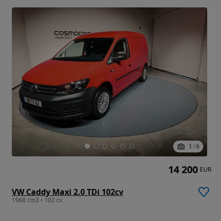
1
/
6
14 200
EUR
VW Caddy Maxi 2.0 TDi 102cv
1968 cm3 • 102 cv