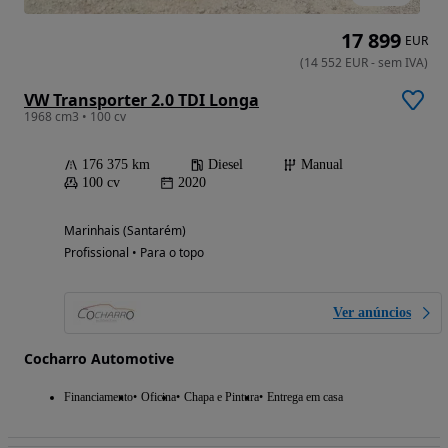
17 899
EUR
(
14 552
EUR
-
sem IVA
)
VW Transporter 2.0 TDI Longa
1968 cm3 • 100 cv
176 375 km
Diesel
Manual
100 cv
2020
Marinhais (Santarém)
Profissional • Para o topo
Ver anúncios
Cocharro Automotive
Financiamento
Oficina
Chapa e Pintura
Entrega em casa