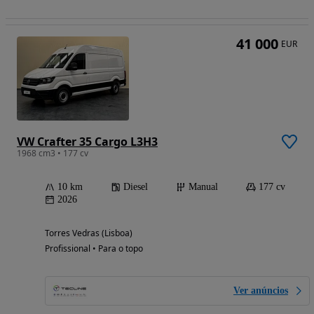
41 000
EUR
VW Crafter 35 Cargo L3H3
1968 cm3 • 177 cv
10 km
Diesel
Manual
177 cv
2026
Torres Vedras (Lisboa)
Profissional • Para o topo
Ver anúncios