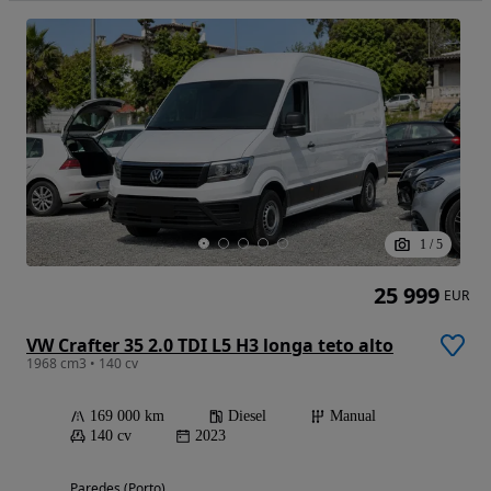
1
/
5
25 999
EUR
VW Crafter 35 2.0 TDI L5 H3 longa teto alto
1968 cm3 • 140 cv
169 000 km
Diesel
Manual
140 cv
2023
Paredes (Porto)