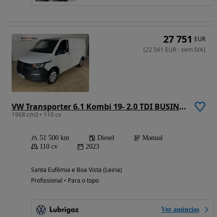
27 751
EUR
(
22 561
EUR
-
sem IVA
)
VW Transporter 6.1 Kombi 19- 2.0 TDI BUSINESS
1968 cm3 • 110 cv
51 500 km
Diesel
Manual
110 cv
2023
Santa Eufémia e Boa Vista (Leiria)
Profissional • Para o topo
Ver anúncios