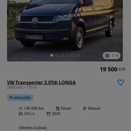
1
/
6
19 500
EUR
VW Transporter 2.0Tdi LONGA
2000 cm3 • 110 cv
Promovido
140 000 km
Diesel
Manual
110 cv
2020
Odivelas (Lisboa)