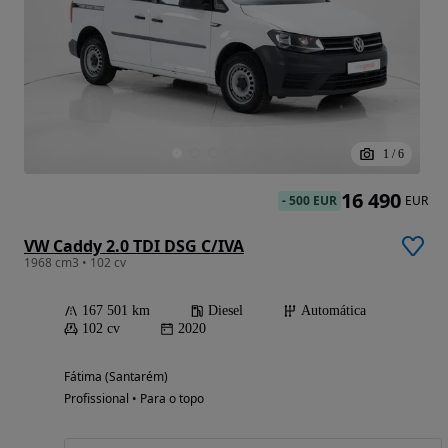
1
/
6
16 490
-
500 EUR
EUR
VW Caddy 2.0 TDI DSG C/IVA
1968 cm3 • 102 cv
167 501 km
Diesel
Automática
102 cv
2020
Fátima (Santarém)
Profissional • Para o topo