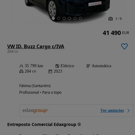
1
/
6
41 490
EUR
VW ID. Buzz Cargo c/IVA
204 cv
35 799 km
Elétrico
Automática
204 cv
2023
Fátima (Santarém)
Profissional • Para o topo
Ver anúncios
Entreposto Comercial Edaxgroup ®