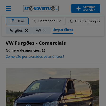
Começar
a vender
Destacado
Filtros
Guardar pesquisa
Limpar filtros
Furgões
VW
VW Furgões - Comerciais
Número de anúncios:
25
Como são posicionados os anúncios?