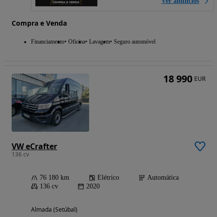
Ver anúncios
Compra e Venda
Financiamento
Oficina
Lavagem
Seguro automóvel
18 990
EUR
VW eCrafter
136 cv
76 180 km
Elétrico
Automática
136 cv
2020
Almada (Setúbal)