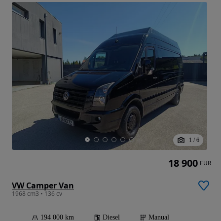
1
/
6
18 900
EUR
VW Camper Van
1968 cm3 • 136 cv
194 000 km
Diesel
Manual