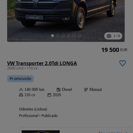
1
/
6
19 500
EUR
VW Transporter 2.0Tdi LONGA
2000 cm3 • 110 cv
Promovido
140 000 km
Diesel
Manual
110 cv
2020
Odivelas (Lisboa)
Profissional • Publicado