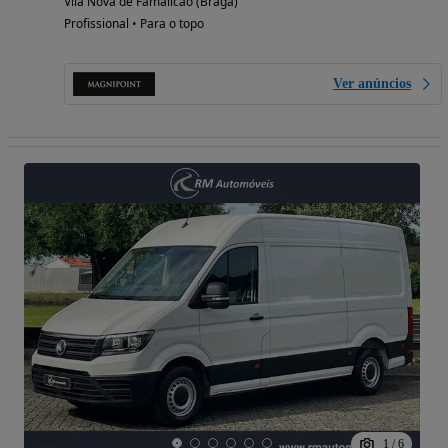
Vila Nova de Famalicão (Braga)
Profissional • Para o topo
Ver anúncios
1
/
6