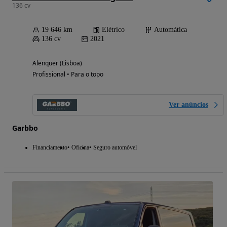
136 cv
19 646 km
Elétrico
Automática
136 cv
2021
Alenquer (Lisboa)
Profissional • Para o topo
Ver anúncios
Garbbo
Financiamento
Oficina
Seguro automóvel