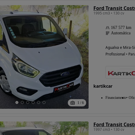
1995 cm3 • 130 cv
167 577 km
Automática
Agualva e Mira-Si
Profissional • Par
kartikcar
Financiamento
Ofic
1
/
6
Ford Transit Cos
1997 cm3 • 130 cv