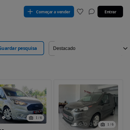
Começar a vender
Entrar
Guardar pesquisa
1
/
6
1
/
6