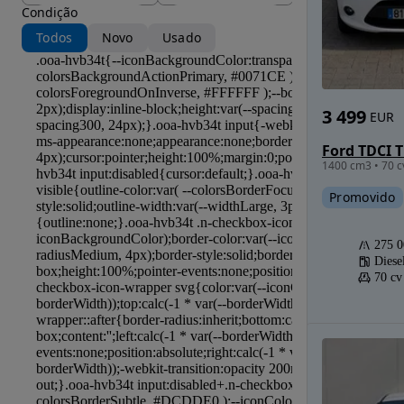
Condição
Todos
Novo
Usado
3 499
EUR
Ford TDCI 
1400 cm3 • 70 c
Promovido
275 
Diese
70 cv