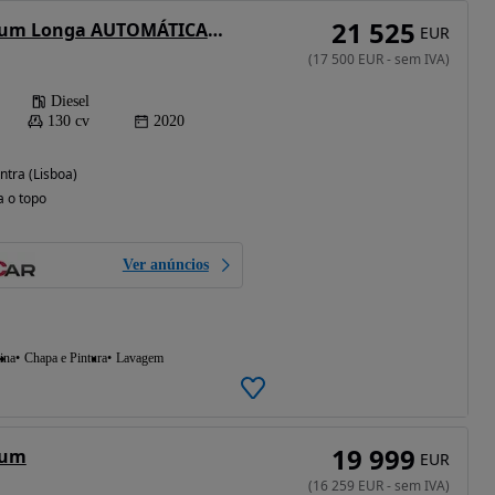
21 525
Ford Transit Costum Longa AUTOMÁTICA IVA DEDUTIVEL
EUR
(
17 500
EUR
-
sem IVA
)
Diesel
130 cv
2020
ntra (Lisboa)
a o topo
Ver anúncios
ina
Chapa e Pintura
Lavagem
19 999
tum
EUR
(
16 259
EUR
-
sem IVA
)