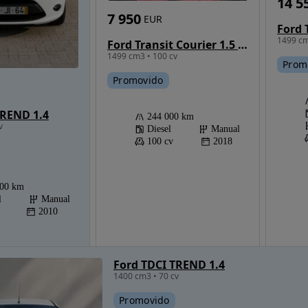
14 5
7 950
EUR
1499 cm
Ford Transit Courier 1.5 TDCi Ambiente
1499 cm3 • 100 cv
Prom
Promovido
TREND 1.4
244 000 km
v
Diesel
Manual
100 cv
2018
000 km
l
Manual
2010
Ford TDCI TREND 1.4
1400 cm3 • 70 cv
Promovido