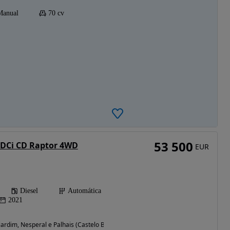
Manual
70 cv
53 500
TDCi CD Raptor 4WD
EUR
Diesel
Automática
2021
ardim, Nesperal e Palhais (Castelo Branco)