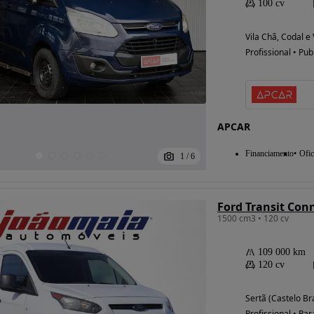
100 cv
Vila Chã, Codal e
Profissional • Pub
APCAR
Financiamento
Ofic
1
/
6
Ford Transit Conn
1500 cm3 • 120 cv
109 000 km
120 cv
Sertã (Castelo Br
Profissional • Par