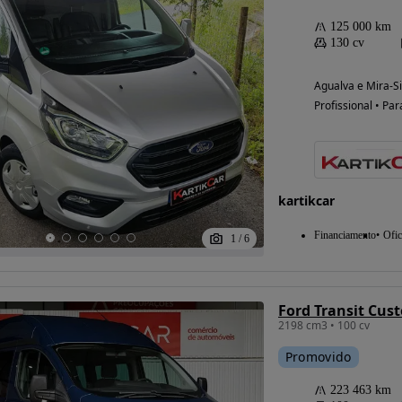
125 000 km
130 cv
Agualva e Mira-Si
Profissional • Par
kartikcar
Financiamento
Ofic
1
/
6
2198 cm3 • 100 cv
Promovido
223 463 km