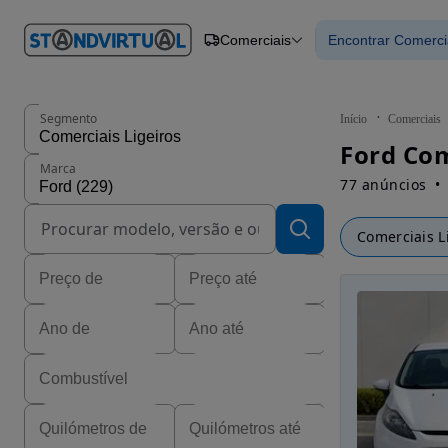
O nº 1
Comerciais
Encontrar Comerci
em
Carros
Carros
Comerciais
Encontrar Com
Motos
Barcos
Autocaravanas
Segmento
Início
Comerciais
Pesados
Ford Com
Marca
77 anúncios
Comerciais L