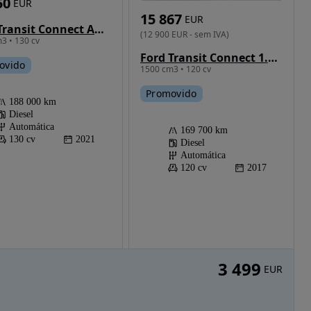
50
EUR
15 867
EUR
Ford Transit Connect Automática 3Lugares
(
12 900
EUR
-
sem IVA
)
3 • 130 cv
Ford Transit Connect 1.5 TDCi L1 Caixa-Automatica
ovido
1500 cm3 • 120 cv
Promovido
188 000 km
Diesel
Automática
169 700 km
130 cv
2021
Diesel
Automática
120 cv
2017
3 499
EUR