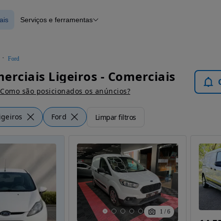
ais
Serviços e ferramentas
erciais
Financiamento
Notícias e artigos
Ford
erciais Ligeiros - Comerciais
Como são posicionados os anúncios?
igeiros
Ford
Limpar filtros
1
/
6