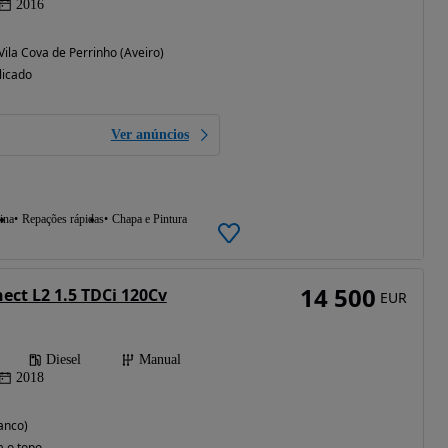
2016
 Vila Cova de Perrinho (Aveiro)
licado
Ver anúncios
ina
Repações rápidas
Chapa e Pintura
14 500
ect L2 1.5 TDCi 120Cv
EUR
Diesel
Manual
2018
anco)
a o topo