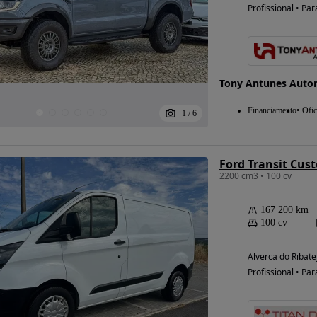
Profissional • Par
Tony Antunes Auto
Financiamento
Ofic
1
/
6
Ford Transit Cus
2200 cm3 • 100 cv
167 200 km
100 cv
Alverca do Ribate
Profissional • Par