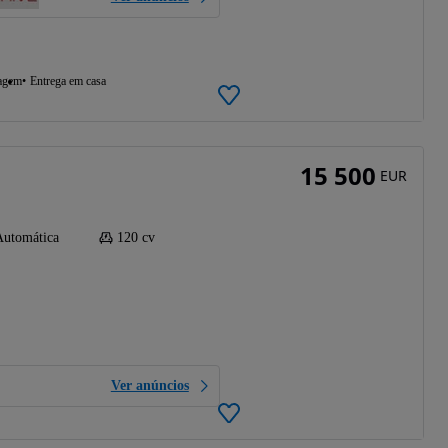
agem
Entrega em casa
15 500
EUR
Automática
120 cv
Ver anúncios