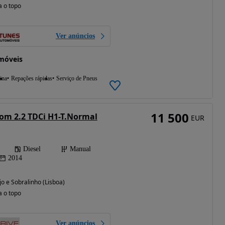
a o topo
Ver anúncios
móveis
ina
Repações rápidas
Serviço de Pneus
11 500
tom 2.2 TDCi H1-T.Normal
EUR
Diesel
Manual
2014
jo e Sobralinho (Lisboa)
a o topo
Ver anúncios