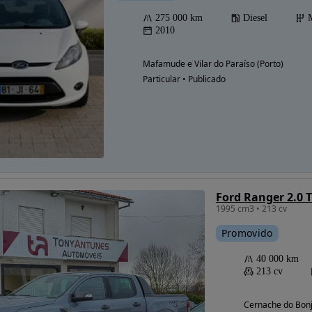
275 000 km
Diesel
2010
Mafamude e Vilar do Paraíso (Porto)
Particular • Publicado
Possibilidade de
financiamento
Ford Ranger 2.0 
1995 cm3 • 213 cv
Promovido
40 000 km
213 cv
Cernache do Bonj