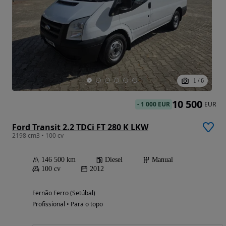
1
/
6
10 500
-
1 000 EUR
EUR
Ford Transit 2.2 TDCi FT 280 K LKW
2198 cm3 • 100 cv
146 500 km
Diesel
Manual
100 cv
2012
Fernão Ferro (Setúbal)
Profissional • Para o topo