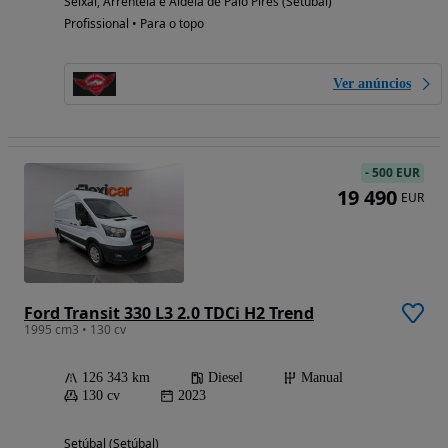
Seixal, Arrentela e Aldeia de Paio Pires (Setúbal)
Profissional • Para o topo
Ver anúncios
-
500 EUR
19 490
EUR
Ford Transit 330 L3 2.0 TDCi H2 Trend
1995 cm3 • 130 cv
126 343 km
Diesel
Manual
130 cv
2023
Setúbal (Setúbal)