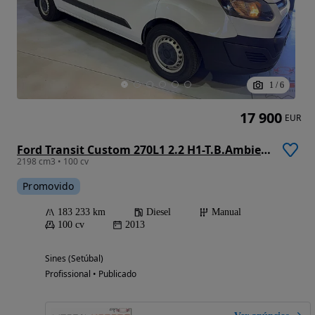
1
/
6
17 900
EUR
Ford Transit Custom 270L1 2.2 H1-T.B.Ambiente
2198 cm3 • 100 cv
Promovido
183 233 km
Diesel
Manual
100 cv
2013
Sines (Setúbal)
Profissional • Publicado