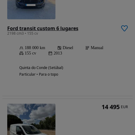
Ford transit custom 6 lugares
2198 cm3 • 155 cv
188 000 km
Diesel
Manual
155 cv
2013
Quinta do Conde (Setúbal)
Particular • Para o topo
14 495
EUR