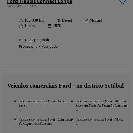
Ford Transit Connect Longa
1499 cm3 • 120 cv
105 000 km
Diesel
Manual
120 cv
2020
Corroios (Setúbal)
Profissional • Publicado
Veículos comerciais Ford - no distrito Setúbal
Veículos comerciais Ford - Fernão
Veículos comerciais Ford - Almada,
Ferro
Cova da Piedade, Pragal e Cacilhas
4
2
Veículos comerciais Ford - Charneca
Veículos comerciais Ford - Moita
de Caparica e Sobreda
2
2