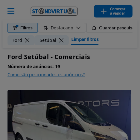
Começar
a vender
Destacado
Filtros
Guardar pesquisa
Limpar filtros
Ford
Setúbal
Ford Setúbal - Comerciais
Número de anúncios:
19
Como são posicionados os anúncios?