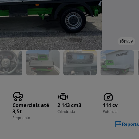
1
/
39
Comerciais até
2 143 cm3
114 cv
3,5t
Cilindrada
Potência
Segmento
Reporta