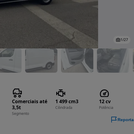
1
/
27
Comerciais até
1 499 cm3
12 cv
3,5t
Cilindrada
Potência
Segmento
Reporta