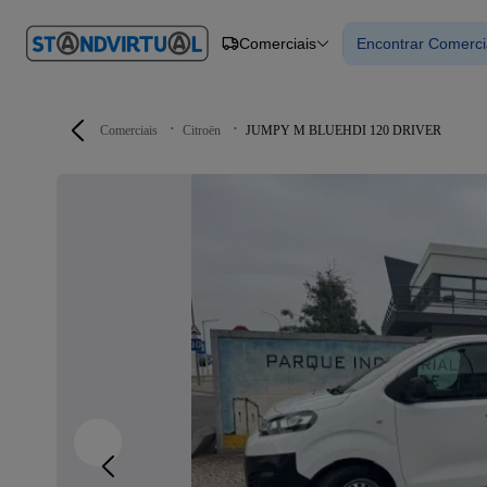
O nº 1
Comerciais
Encontrar Comerci
em
Carros
Carros
Comerciais
Encontrar Com
Motos
Barcos
Autocaravanas
Comerciais
Citroën
JUMPY M BLUEHDI 120 DRIVER
Pesados