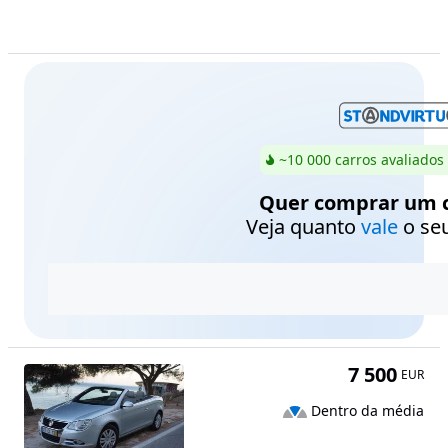
~10 000 carros avaliados
Quer comprar um c
Veja quanto
vale
o seu
7 500
EUR
Dentro da média