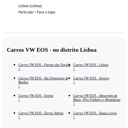
Lisboa (Lisboa)
Particular • Para o topo
Carros VW EOS - no distrito Lisboa
Carros VW EOS - Parque das Nações
Carros VW EOS - Lisboa
2
1
Carros VW EOS - São Domingos de
Carros VW EOS - Areeiro
Benfica
1
1
Carros VW EOS - Oeiras
Carros VW EOS - Almargem do
1
Bispo, Pêro Pinheiro e Montelavar
1
Carros VW EOS - Torres Vedras
Carros VW EOS - Águas Livres
1
1