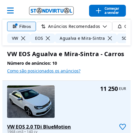
Começar
a vender
Anúncios Recomendados
Filtros
Guar
VW
EOS
Agualva e Mira-Sintra
50 k
VW EOS Agualva e Mira-Sintra - Carros
Número de anúncios:
10
Como são posicionados os anúncios?
11 250
EUR
VW EOS 2.0 TDi BlueMotion
1968 cm3 • 140 cv