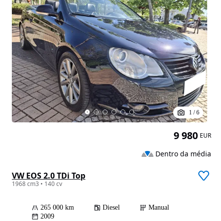
1
/
6
9 980
EUR
Dentro da média
VW EOS 2.0 TDi Top
1968 cm3 • 140 cv
265 000 km
Diesel
Manual
2009