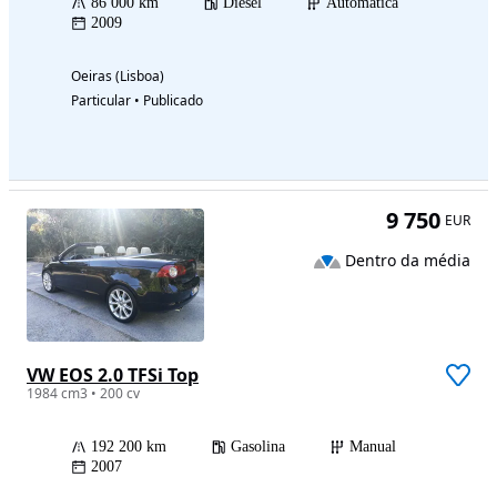
86 000 km
Diesel
Automática
2009
Oeiras (Lisboa)
Particular • Publicado
9 750
EUR
Dentro da média
VW EOS 2.0 TFSi Top
1984 cm3 • 200 cv
192 200 km
Gasolina
Manual
2007