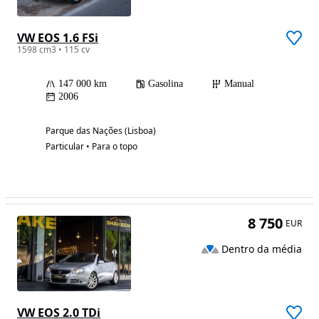
VW EOS 1.6 FSi
1598 cm3 • 115 cv
147 000 km
Gasolina
Manual
2006
Parque das Nações (Lisboa)
Particular • Para o topo
8 750
EUR
Dentro da média
VW EOS 2.0 TDi