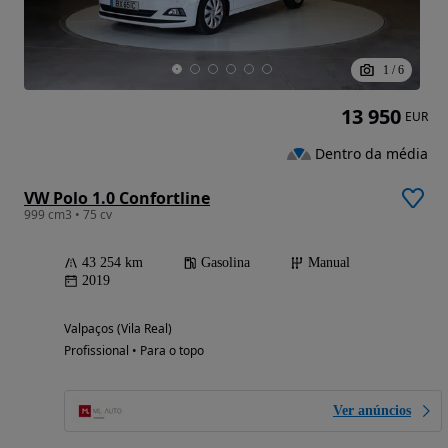
1
/
6
13 950
EUR
Dentro da média
VW Polo 1.0 Confortline
999 cm3 • 75 cv
43 254 km
Gasolina
Manual
2019
Valpaços (Vila Real)
Profissional • Para o topo
Ver anúncios