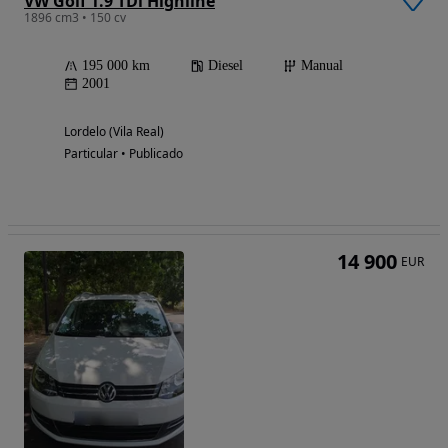
VW Golf 1.9 TDi Highline
1896 cm3 • 150 cv
195 000 km
Diesel
Manual
2001
Lordelo (Vila Real)
Particular • Publicado
14 900
EUR