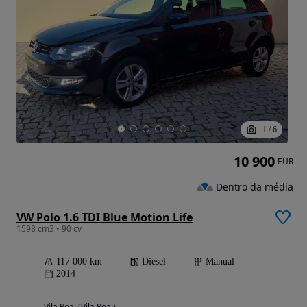
1
/
6
10 900
EUR
Dentro da média
VW Polo 1.6 TDI Blue Motion Life
1598 cm3 • 90 cv
117 000 km
Diesel
Manual
2014
Vila Real (Vila Real)