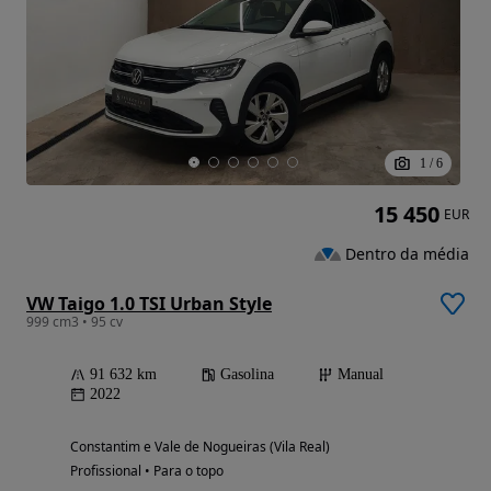
1
/
6
15 450
EUR
Dentro da média
VW Taigo 1.0 TSI Urban Style
999 cm3 • 95 cv
91 632 km
Gasolina
Manual
2022
Constantim e Vale de Nogueiras (Vila Real)
Profissional • Para o topo