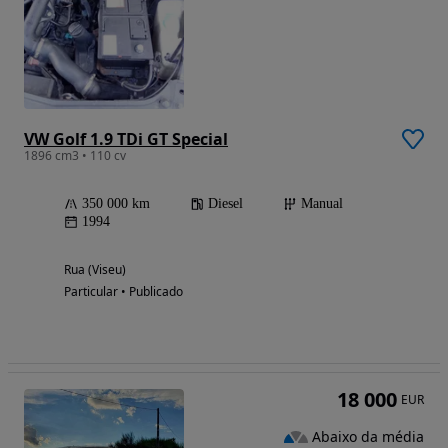
VW Golf 1.9 TDi GT Special
1896 cm3 • 110 cv
350 000 km
Diesel
Manual
1994
Rua (Viseu)
Particular • Publicado
18 000
EUR
Abaixo da média