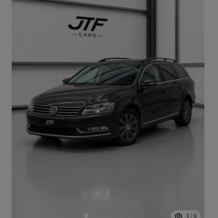
1
/
6