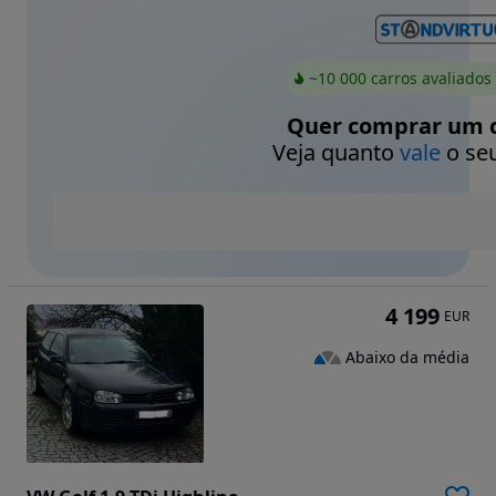
~10 000 carros avaliados
Quer comprar um c
Veja quanto
vale
o seu
4 199
EUR
Abaixo da média