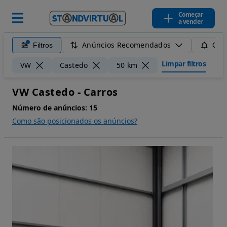
Começar
a vender
Anúncios Recomendados
Filtros
Guar
Limpar filtros
VW
Castedo
50 km
VW Castedo - Carros
Número de anúncios:
15
Como são posicionados os anúncios?