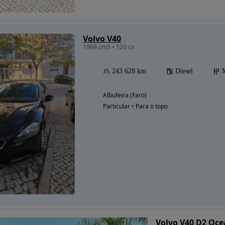
Volvo V40
Possibilidade de
1969 cm3 • 120 cv
financiamento
243 628 km
Diesel
Albufeira (Faro)
Particular • Para o topo
Volvo V40 D2 Oce