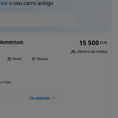
vale
o seu carro antigo
15 500
3 Momentum
EUR
Dentro da média
Diesel
Manual
a o topo
Ver anúncios