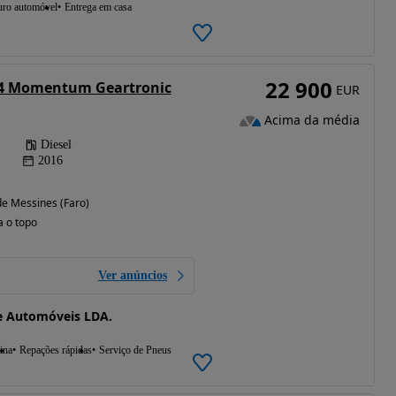
uro automóvel
Entrega em casa
22 900
 D4 Momentum Geartronic
EUR
Acima da média
Diesel
2016
e Messines (Faro)
a o topo
Ver anúncios
e Automóveis LDA.
ina
Repações rápidas
Serviço de Pneus