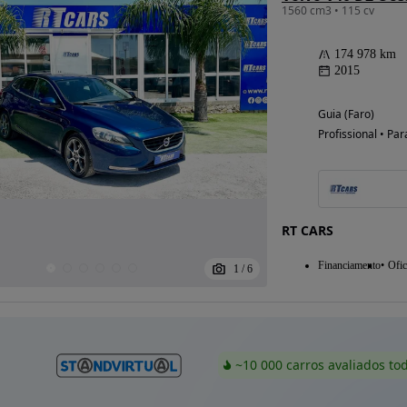
1560 cm3 • 115 cv
174 978 km
2015
Guia (Faro)
Profissional • Par
RT CARS
Financiamento
Ofic
1
/
6
~10 000 carros avaliados to