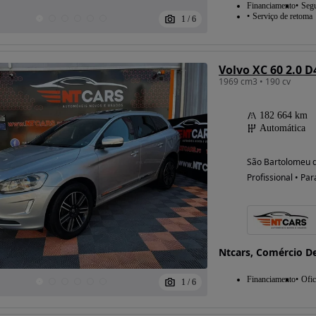
Financiamento
Seg
Serviço de retoma
1
/
6
Volvo XC 60 2.0
1969 cm3 • 190 cv
182 664 km
Automática
São Bartolomeu d
Profissional • Par
Ntcars, Comércio D
Financiamento
Ofic
1
/
6