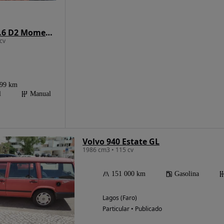
Volvo V40 1.6 D2 Momentum
cv
399 km
l
Manual
Volvo 940 Estate GL
1986 cm3 • 115 cv
151 000 km
Gasolina
Lagos (Faro)
Particular • Publicado