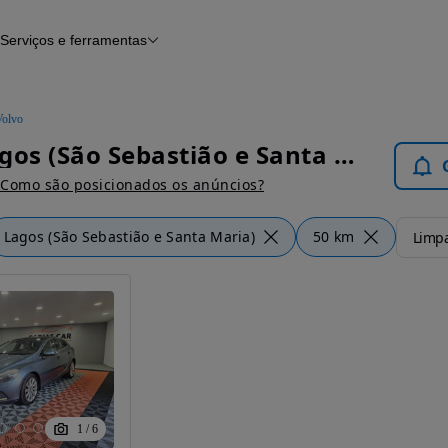
Serviços e ferramentas
Financiamento
Avaliar o meu carro
iamento
Serviço de check-up
Histórico do veículo
Volvo
Notícias e artigos
Volvo Lagos (São Sebastião e Santa Maria) - Carros
Como são posicionados os anúncios?
Lagos (São Sebastião e Santa Maria)
50 km
Limpa
1
/
6