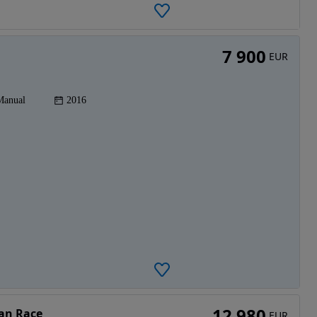
7 900
EUR
Manual
2016
12 980
an Race
EUR