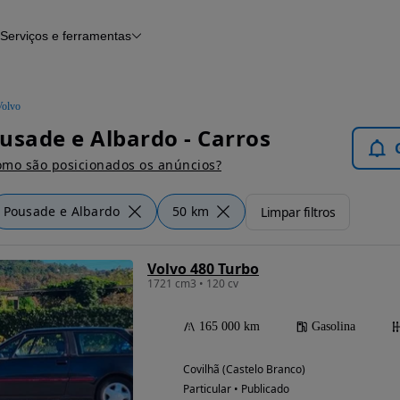
Serviços e ferramentas
Financiamento
Avaliar o meu carro
iamento
Serviço de check-up
Histórico do veículo
Volvo
Notícias e artigos
usade e Albardo - Carros
mo são posicionados os anúncios?
Pousade e Albardo
50 km
Limpar filtros
Volvo 480 Turbo
1721 cm3 • 120 cv
165 000 km
Gasolina
Covilhã (Castelo Branco)
Particular • Publicado