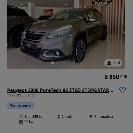
1
/
6
6 850
EUR
Peugeot 2008 PureTech 82 ETG5 STOP&START Active
1199 cm3 • 82 cv
Promovido
102 000 km
Gasolina
Automática
2014