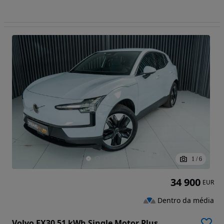
1
/
6
34 900
EUR
Dentro da média
Volvo EX30 51 kWh Single Motor Plus