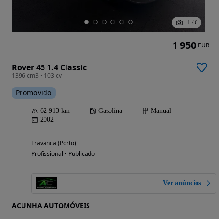
1
/
6
1 950
EUR
Rover 45 1.4 Classic
1396 cm3 • 103 cv
Promovido
62 913 km
Gasolina
Manual
2002
Travanca (Porto)
Profissional • Publicado
Ver anúncios
ACUNHA AUTOMÓVEIS