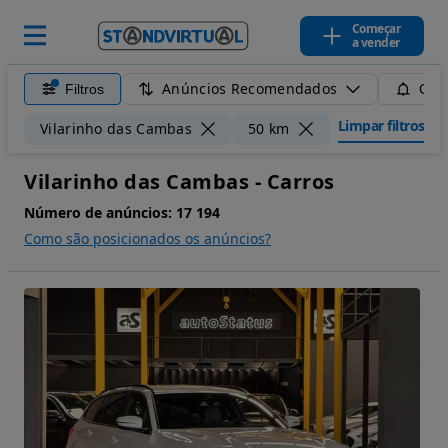
Começar
a vender
Anúncios Recomendados
Filtros
Guar
Limpar filtros
Vilarinho das Cambas
50 km
Vilarinho das Cambas - Carros
Número de anúncios:
17 194
Como são posicionados os anúncios?