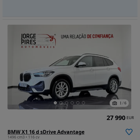
1
/
6
27 990
EUR
BMW X1 16 d sDrive Advantage
1496 cm3 • 116 cv