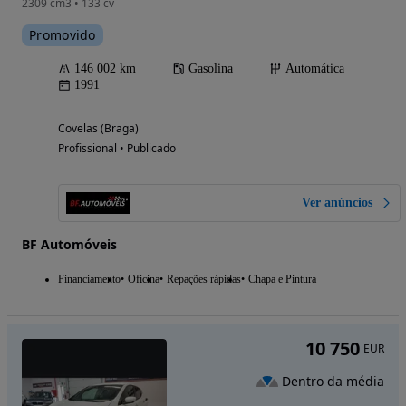
2309 cm3 • 133 cv
Promovido
146 002 km
Gasolina
Automática
1991
Covelas (Braga)
Profissional • Publicado
Ver anúncios
BF Automóveis
Financiamento
Oficina
Repações rápidas
Chapa e Pintura
10 750
EUR
Dentro da média