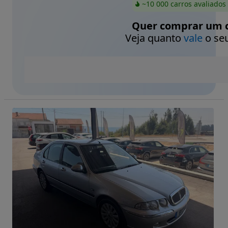
~10 000 carros avaliados
Quer comprar um c
Veja quanto
vale
o seu