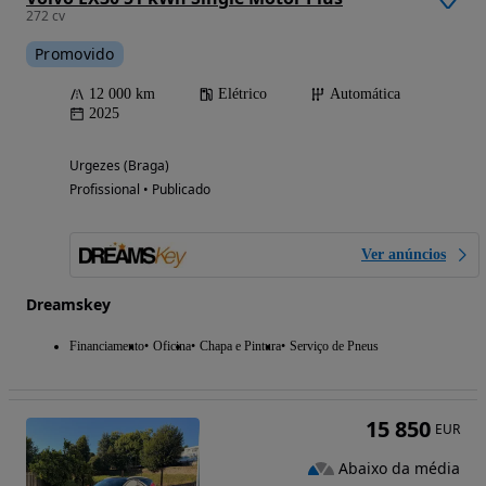
272 cv
Promovido
12 000 km
Elétrico
Automática
2025
Urgezes (Braga)
Profissional • Publicado
Ver anúncios
Dreamskey
Financiamento
Oficina
Chapa e Pintura
Serviço de Pneus
15 850
EUR
Abaixo da média