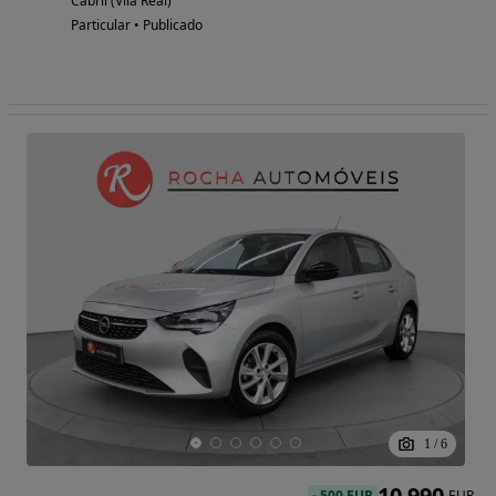
Cabril (Vila Real)
Particular • Publicado
1
/
6
10 990
-
500 EUR
EUR