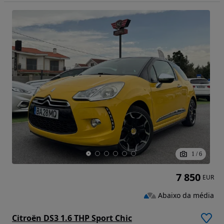
1
/
6
7 850
EUR
Abaixo da média
Citroën DS3 1.6 THP Sport Chic