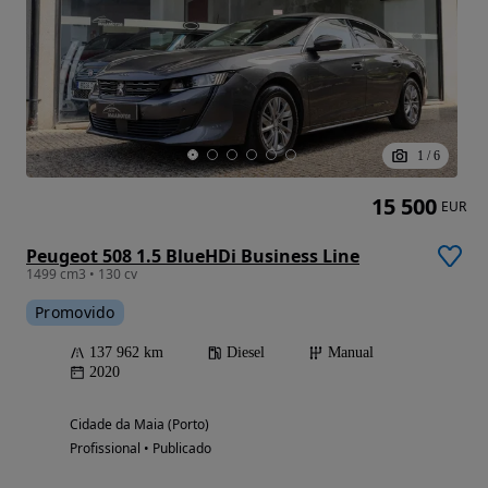
1
/
6
15 500
EUR
Peugeot 508 1.5 BlueHDi Business Line
1499 cm3 • 130 cv
Promovido
137 962 km
Diesel
Manual
2020
Cidade da Maia (Porto)
Profissional • Publicado