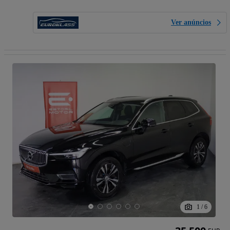
Ver anúncios
1
/
6