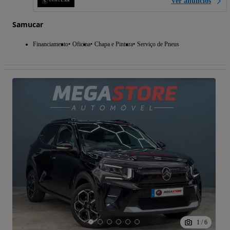
Ver anúncios
Samucar
Financiamento
Oficina
Chapa e Pintura
Serviço de Pneus
1
/
6