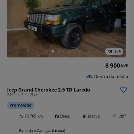
1
/
6
8 900
EUR
Dentro da média
Jeep Grand Cherokee 2.5 TD Laredo
2499 cm3 • 115 cv
Promovido
78 769 km
Diesel
Manual
1997
Ramada e Caneças (Lisboa)