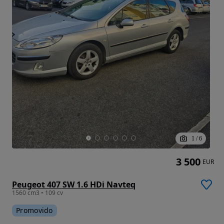
1
/
6
3 500
EUR
Peugeot 407 SW 1.6 HDi Navteq
1560 cm3 • 109 cv
Promovido