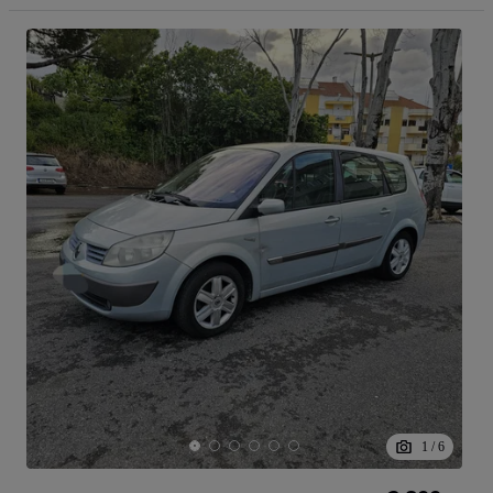
1
/
6