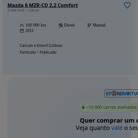
Mazda 6 MZR-CD 2.2 Comfort
2184 cm3 • 129 cv
168 000 km
Diesel
Manual
2011
Cascais e Estoril (Lisboa)
Particular • Publicado
~10 000 carros avaliados
Quer comprar um c
Veja quanto
vale
o seu