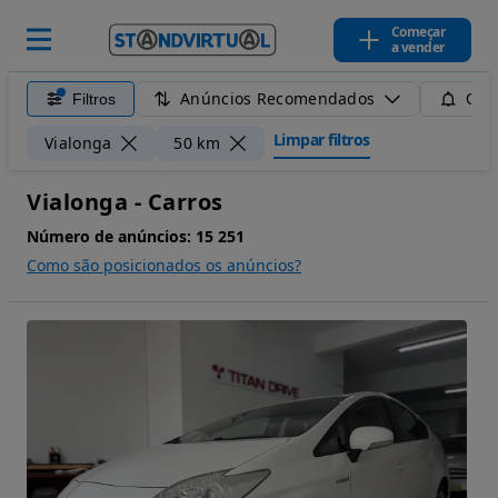
Começar
a vender
Anúncios Recomendados
Filtros
Guar
Limpar filtros
Vialonga
50 km
Vialonga - Carros
Número de anúncios:
15 251
Como são posicionados os anúncios?