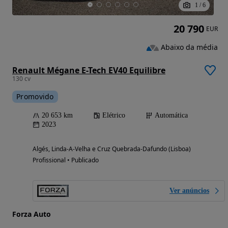
1
/
6
20 790
EUR
Abaixo da média
Renault Mégane E-Tech EV40 Equilibre
130 cv
Promovido
20 653 km
Elétrico
Automática
2023
Algés, Linda-A-Velha e Cruz Quebrada-Dafundo (Lisboa)
Profissional • Publicado
Ver anúncios
Forza Auto