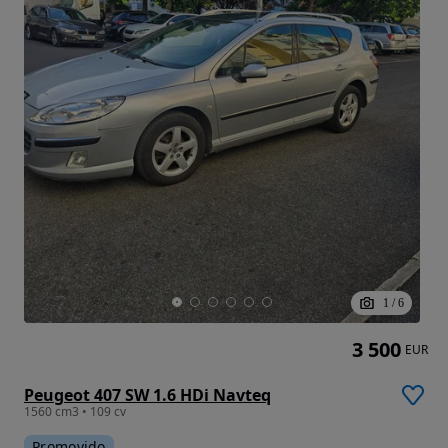
1
/
6
3 500
EUR
Peugeot 407 SW 1.6 HDi Navteq
1560 cm3 • 109 cv
Promovido