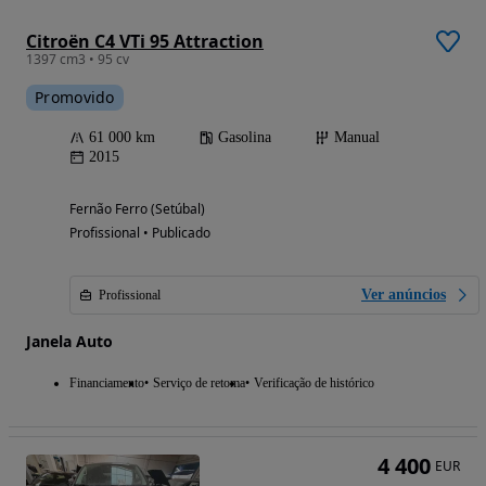
Citroën C4 VTi 95 Attraction
1397 cm3 • 95 cv
Promovido
61 000 km
Gasolina
Manual
2015
Fernão Ferro (Setúbal)
Profissional • Publicado
Ver anúncios
Profissional
Janela Auto
Financiamento
Serviço de retoma
Verificação de histórico
4 400
EUR