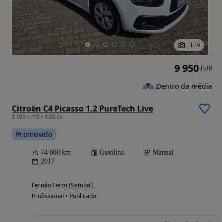
1
/
6
9 950
EUR
Dentro da média
Citroën C4 Picasso 1.2 PureTech Live
1199 cm3 • 130 cv
Promovido
74 000 km
Gasolina
Manual
2017
Fernão Ferro (Setúbal)
Profissional • Publicado