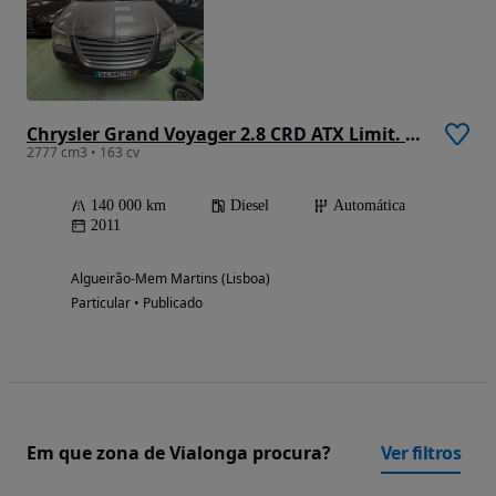
Chrysler Grand Voyager 2.8 CRD ATX Limit. Stow Go DPF
2777 cm3 • 163 cv
140 000 km
Diesel
Automática
2011
Algueirão-Mem Martins (Lisboa)
Particular • Publicado
Em que zona de Vialonga procura?
Ver filtros