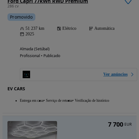
Ford Capri 77kWh RWD Premium
286 cv
Promovido
51 237 km
Elétrico
Automática
2025
Almada (Setúbal)
Profissional • Publicado
Ver anúncios
EV CARS
Entrega em casa
Serviço de retoma
Verificação de histórico
7 700
EUR