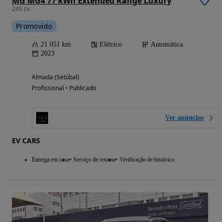
MG MG4 77 kWh Extended Range Luxury
245 cv
Promovido
21 051 km
Elétrico
Automática
2023
Almada (Setúbal)
Profissional • Publicado
Ver anúncios
EV CARS
Entrega em casa
Serviço de retoma
Verificação de histórico