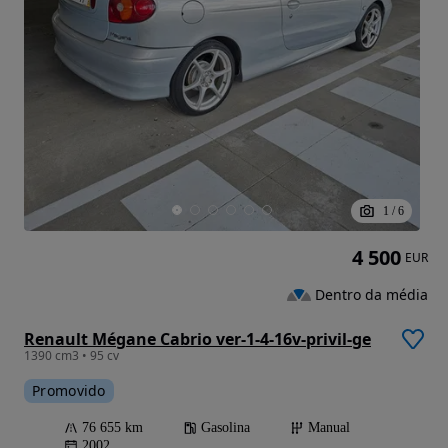
1
/
6
4 500
EUR
Dentro da média
Renault Mégane Cabrio ver-1-4-16v-privil-ge
1390 cm3 • 95 cv
Promovido
76 655 km
Gasolina
Manual
2002