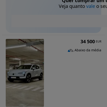
Quer comprar um c
Veja quanto
vale
o seu
34 500
EUR
Abaixo da média