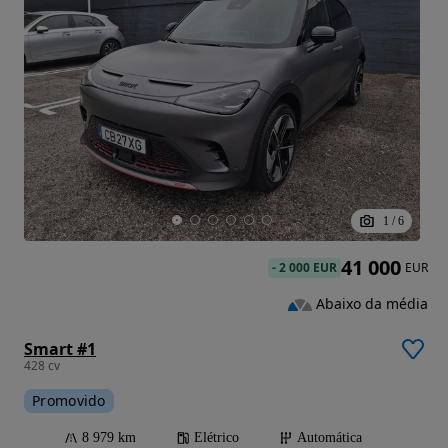
1
/
6
41 000
-
2 000 EUR
EUR
Abaixo da média
Smart #1
428 cv
Promovido
8 979 km
Elétrico
Automática