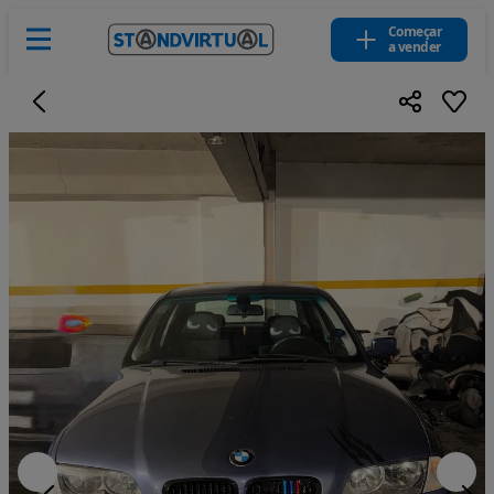
Começar
a vender