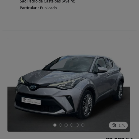
São Pedro de Castelões (Aveiro)
Particular • Publicado
1
/
6