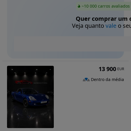
~10 000 carros avaliados
Quer comprar um c
Veja quanto
vale
o seu
13 900
EUR
Dentro da média