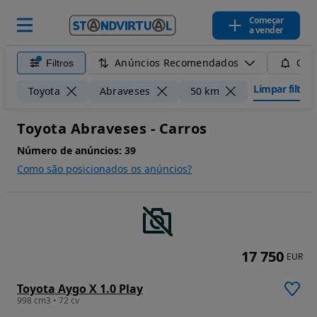
Começar
a vender
Anúncios Recomendados
Filtros
Guar
Limpar filtros
Toyota
Abraveses
50 km
Toyota Abraveses - Carros
Número de anúncios:
39
Como são posicionados os anúncios?
17 750
EUR
Toyota Aygo X 1.0 Play
998 cm3 • 72 cv