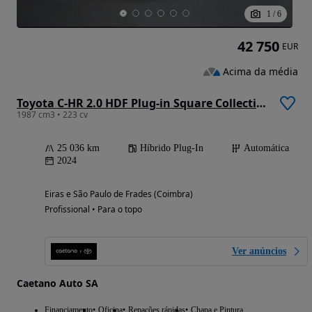
1
/
6
42 750
EUR
Acima da média
Toyota C-HR 2.0 HDF Plug-in Square Collection
1987 cm3 • 223 cv
25 036 km
Híbrido Plug-In
Automática
2024
Eiras e São Paulo de Frades (Coimbra)
Profissional • Para o topo
Ver anúncios
Caetano Auto SA
Financiamento
Oficina
Repações rápidas
Chapa e Pintura