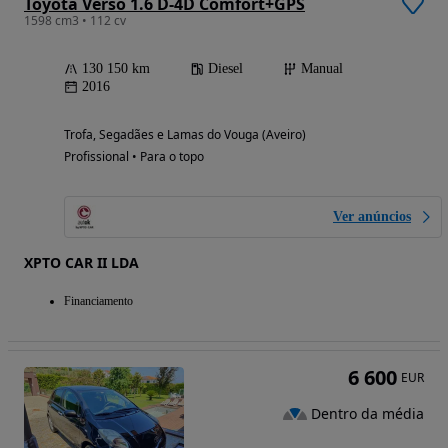
Toyota Verso 1.6 D-4D Comfort+GPS
1598 cm3 • 112 cv
130 150 km
Diesel
Manual
2016
Trofa, Segadães e Lamas do Vouga (Aveiro)
Profissional • Para o topo
Ver anúncios
XPTO CAR II LDA
Financiamento
6 600
EUR
Dentro da média