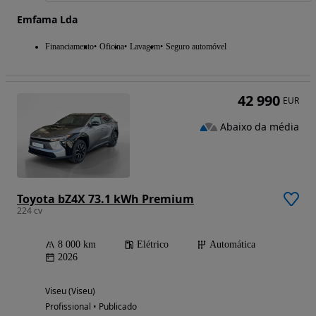
Emfama Lda
Financiamento
Oficina
Lavagem
Seguro automóvel
42 990
EUR
Abaixo da média
Toyota bZ4X 73.1 kWh Premium
224 cv
8 000 km
Elétrico
Automática
2026
Viseu (Viseu)
Profissional • Publicado