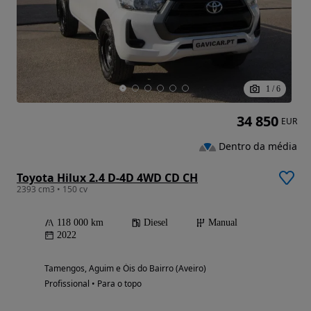
1
/
6
34 850
EUR
Dentro da média
Toyota Hilux 2.4 D-4D 4WD CD CH
2393 cm3 • 150 cv
118 000 km
Diesel
Manual
2022
Tamengos, Aguim e Óis do Bairro (Aveiro)
Profissional • Para o topo