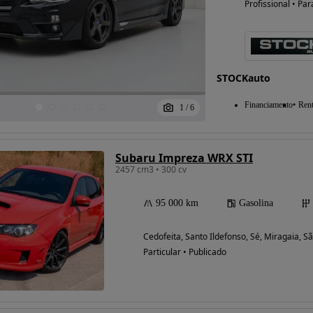
Profissional • Par
STOCKauto
Financiamento
Rent
1
/
6
Subaru Impreza WRX STI
2457 cm3 • 300 cv
95 000 km
Gasolina
Cedofeita, Santo Ildefonso, Sé, Miragaia, Sã
Particular • Publicado