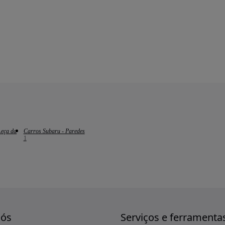
Leça da
Carros Subaru - Paredes
1
nós
Serviços e ferramenta