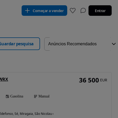
Começar a vender
Entrar
Guardar pesquisa
36 500
 WRX
EUR
Gasolina
Manual
ldefonso, Sé, Miragaia, São Nicolau e Vitória (Porto)