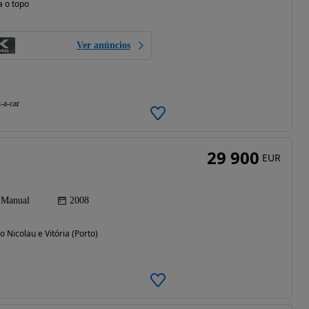
a o topo
Ver anúncios
-a-car
29 900
EUR
Manual
2008
o Nicolau e Vitória (Porto)