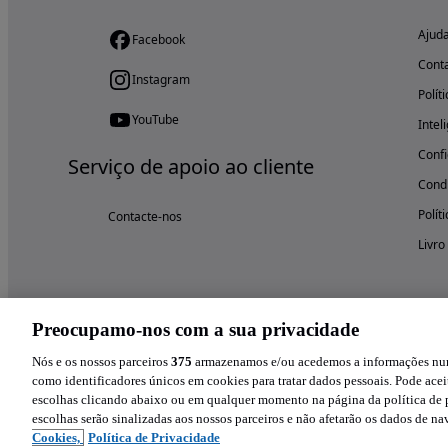
Ajud
Facebook
Cont
Instagram
Polít
YouTube
Intel
Confi
Serviço de apoio ao cliente
Condi
Polít
Contacte-nos
Livro
Preocupamo-nos com a sua privacidade
Nós e os nossos parceiros
375
armazenamos e/ou acedemos a informações num 
como identificadores únicos em cookies para tratar dados pessoais. Pode aceit
escolhas clicando abaixo ou em qualquer momento na página da política de p
escolhas serão sinalizadas aos nossos parceiros e não afetarão os dados de n
Cookies,
Política de Privacidade