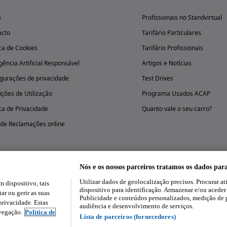
a
Profissionais no Standvirtual
acto
Tarifário Particulares
ica de Cookies
Tarifário Profissionais
igência Artificial Responsável
Artigos e Notícias
gurações de privacidade
Test Drives
ções de Utilização
Programa Usados ACAP
ica de Privacidade
Quanto vale o seu carro?
 de Reclamações online
Nós e os nossos parceiros tratamos os dados par
Utilizar dados de geolocalização precisos. Procurar at
dispositivo, tais
Experimenta a aplicação
dispositivo para identificação. Armazenar e/ou aceder
ar ou gerir as suas
Publicidade e conteúdos personalizados, medição de 
rivacidade. Estas
audiência e desenvolvimento de serviços.
avegação.
Política de
Lista de parceiros (fornecedores)