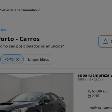
Serviços e ferramentas
Financiamento
Avaliar o meu carro
iamento
Serviço de check-up
Histórico do veículo
Subaru
Notícias e artigos
orto - Carros
omo são posicionados os anúncios?
Porto
Limpar filtros
Subaru Impreza
1998 cm3 • 280 cv
60 000 km
2015
Cedofeita, Santo I