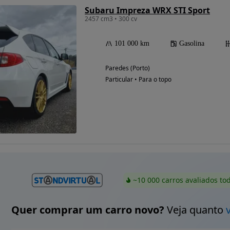
Subaru Impreza WRX STI Sport
2457 cm3 • 300 cv
101 000 km
Gasolina
Possibilidade de
financiamento
Paredes (Porto)
Particular • Para o topo
~10 000 carros avaliados to
Quer comprar um carro novo?
Veja quanto