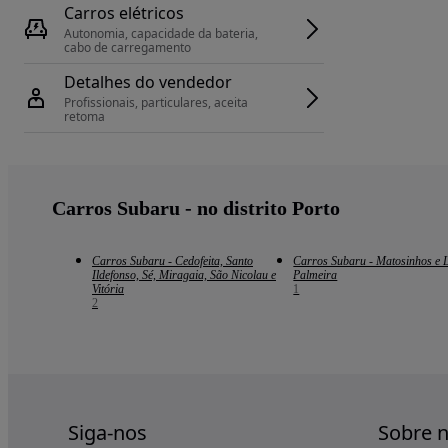
Carros elétricos
Autonomia, capacidade da bateria, 
cabo de carregamento
Detalhes do vendedor
Profissionais, particulares, aceita 
retoma
Carros Subaru - no distrito Porto
Carros Subaru - Cedofeita, Santo
Carros Subaru - Matosinhos e 
Ildefonso, Sé, Miragaia, São Nicolau e
Palmeira
Vitória
1
2
Siga-nos
Sobre 