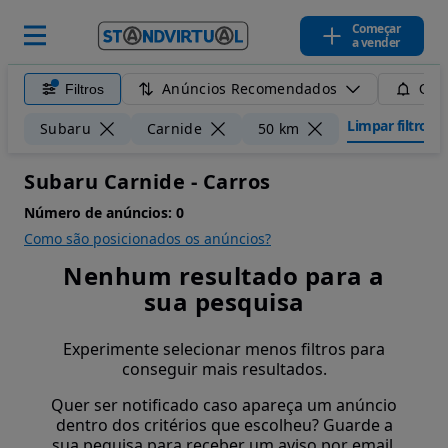
Começar
a vender
Anúncios Recomendados
Filtros
Guar
Limpar filtros
Subaru
Carnide
50 km
Subaru Carnide - Carros
Número de anúncios:
0
Como são posicionados os anúncios?
Nenhum resultado para a
sua pesquisa
Experimente selecionar menos filtros para
conseguir mais resultados.
Quer ser notificado caso apareça um anúncio
dentro dos critérios que escolheu? Guarde a
sua pequisa para receber um aviso por email.