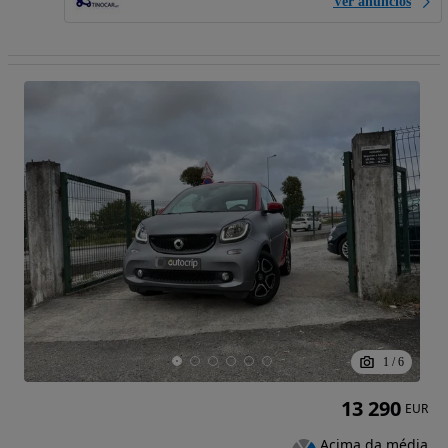
Ver anúncios
1
/
6
13 290
EUR
Acima da média