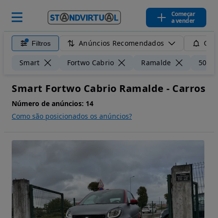
Começar
a vender
Anúncios Recomendados
Filtros
Guar
Smart
Fortwo Cabrio
Ramalde
50 k
Smart Fortwo Cabrio Ramalde - Carros
Número de anúncios:
14
Como são posicionados os anúncios?